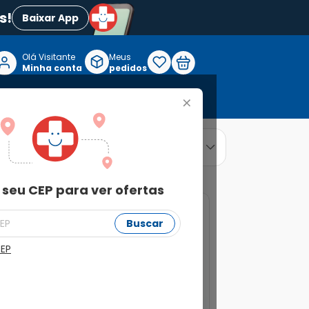
s!
Baixar App
Olá Visitante

Meus
P
Minha conta
pedidos
+
Reabilitação e Longevidade
relevância
ordenar por
 seu CEP para ver ofertas
Buscar
CEP