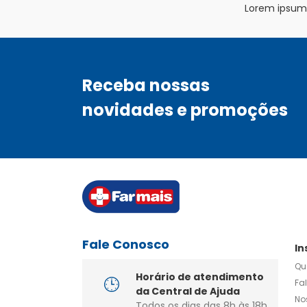
Lorem ipsum d
Receba nossas
novidades e promoções
Fale Conosco
In
Qu
Horário de atendimento
Fa
da Central de Ajuda
No
Todos os dias das 8h às 18h