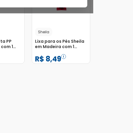
Sheila
eta PP
Lixa para os Pés Sheila
A com 1
em Madeira com 1
Unidade
R$
8
,
49
−
+
1
Adicionar
Adicionar