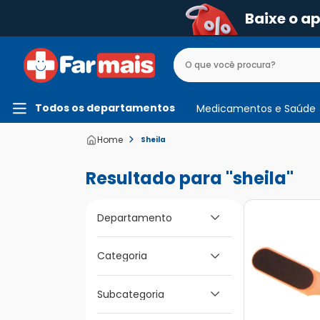
Baixe o a
Todos os departamentos
Medicamentos e Saúde
Sheila
sheila
Departamento
Categoria
Beleza e Higiene
Cuidado dos Pés e
Subcategoria
Mãos