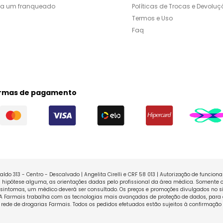
ja um franqueado
Políticas de Trocas e Devoluç
Termos e Uso
Faq
rmas de pagamento
ldo 313 - Centro - Descalvado | Angelita Cirelli e CRF 58 013 | Autorização de funcio
ipótese alguma, as orientações dadas pelo profissional da área médica. Somente o
sintomas, um médico deverá ser consultado. Os preços e promoções divulgados no sit
 A Farmais trabalha com as tecnologias mais avançadas de proteção de dados, para 
rede de drogarias Farmais. Todos os pedidos efetuados estão sujeitos à confirmação