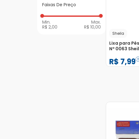
Alicates, Lixas e
Faixas De Preço
Acessórios
R$ 2,00
R$ 10,00
Sheila
Lixa para Pé
Nº 0063 Shei
Unidade
R$
7
,
99
−
+
1