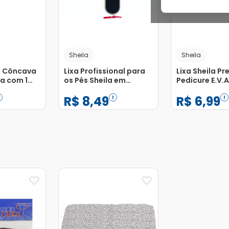
Sheila
Sheila
s Côncava
Lixa Profissional para
Lixa Sheila Pr
la com 1
os Pés Sheila em
Pedicure E.V.
Madeira com 1 Unidade
Unidade
R$
8
,
49
R$
6
,
99
−
+
−
+
1
1
Adicionar
Adicionar