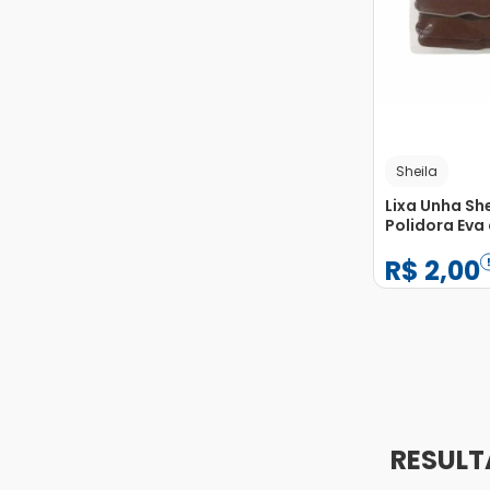
Sheila
Lixa Unha She
Polidora Eva
Unidades
R$
2
,
00
−
+
1