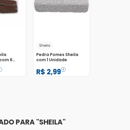
Sheila
ila
Pedra Pomes Sheila
 com 6
com 1 Unidade
R$
2
,
99
−
+
1
Adicionar
Adicionar
SHEILA