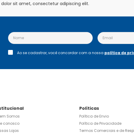
olor sit amet, consectetur adipiscing elit.
Ao se cadastrar, você concordar com a nossa
política de pr
stitucional
Políticas
em Somos
Política de Envio
le conosco
Política de Privacidade
ssas Lojas
Termos Comerciais e de Res