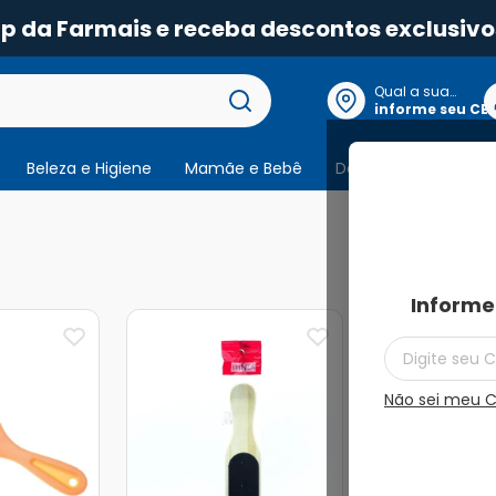
pp da Farmais e receba descontos exclusivo
Qual a sua
localização?
informe seu CE
Beleza e Higiene
Mamãe e Bebê
Dermocosmeticos
6
produtos
Informe
Não sei meu 