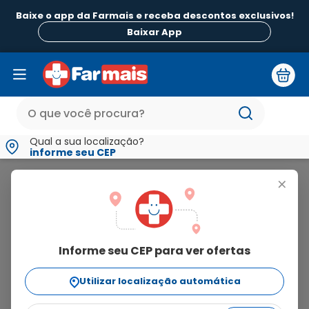
Baixe o app da Farmais e receba descontos exclusivos!
Baixar App
Qual a sua localização?
informe seu CEP
Skittles
+
skittles
Informe seu CEP para ver ofertas
3
produtos
Utilizar localização automática
Ordenar Por
relevância