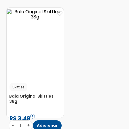
Skittles
Bala Original Skittles
38g
R$
3
,
49
−
+
1
Adicionar