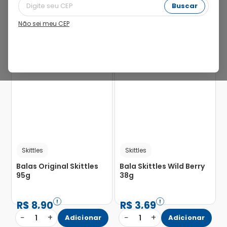
Buscar
Não sei meu CEP
Skittles
Skittles
Balas Original Skittles
Bala Skittles Wild Berry
95g
38g
R$
8
,
90
R$
3
,
69
−
+
−
+
1
Adicionar
1
Adicionar