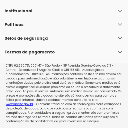
Institucional
Quem Somos
Políticas
Fale conosco
Política de Envio
Selos de segurança
Nossas lojas
Política de Privacidade e Segurança
Seja um franqueado
Formas de pagamento
Políticas de Trocas e Devoluções
Perguntas Frequentes - Faq
CNPJ 02.560.731/0001-17 - São Paulo - SP Avenida Guerino Oswaldo 313 -
Centro - Descalvado | Angelita Cirelli e CRF 58 013 | Autorização de
funcionamento - 0023473. As informações contidas neste site não devem ser
usadas para automedicação e não substituem, em hipótese alguma, as
orientações dadas pelo profissional da área médica. Somente o médico está
apto a diagnosticar qualquer problema de saúde e prescrever o tratamento
adequado. Ao persistirem os sintomas, um médico deverá ser consultado. Os
preços e promoções divulgados no site são válidos apenas para compras
feitas pela internet. Maiores esclarecimentos, consultar o site:
www.anvisa.gov.br
. A Farmais trabalha com as tecnologias mais avançadas
de proteção de dados, para que você possa realizar suas compras com
tranqüilidade. A privacidade e a segurança dos clientes são compromissos
da rede de drogarias Farmais. Todos os pedidos efetuados estão sujeitos à
confirmação da disponibilidade de produto em nosso estoque.