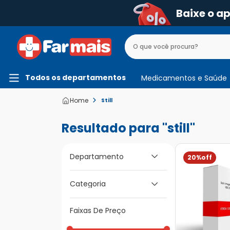
Baixe o a
Todos os departamentos
Medicamentos e Saúde
Still
still
Departamento
20%
Medicamentos e
Categoria
Saúde
Faixas De Preço
Para os Olhos