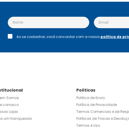
Ao se cadastrar, você concordar com a nossa
política de pr
stitucional
Políticas
em Somos
Política de Envio
le conosco
Política de Privacidade
ssas Lojas
Termos Comerciais e de Res
ja um franqueado
Políticas de Trocas e Devoluç
Termos e Uso