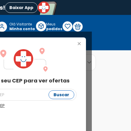
s!
Baixar App
Olá Visitante

Meus
P
Minha conta
pedidos
+
Reabilitação e Longevidade
relevância
ordenar por
 seu CEP para ver ofertas
Buscar
CEP