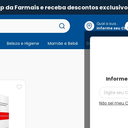
pp da Farmais e receba descontos exclusivo
Qual a sua
localização?
informe seu CE
Beleza e Higiene
Mamãe e Bebê
Dermocosmeticos
1
produto
Informe
Não sei meu 