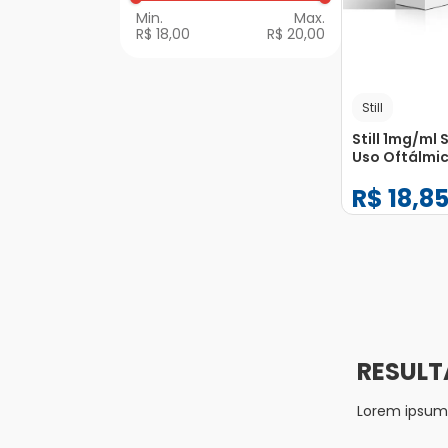
R$ 18,00
R$ 20,00
Still
Still 1mg/ml
Uso Oftálmi
Gotejador 5
R$
18
,
8
−
+
1
Lorem ipsum d