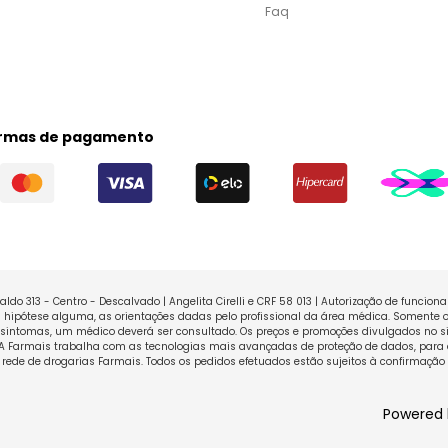
Faq
rmas de pagamento
ldo 313 - Centro - Descalvado | Angelita Cirelli e CRF 58 013 | Autorização de funcio
ipótese alguma, as orientações dadas pelo profissional da área médica. Somente o
sintomas, um médico deverá ser consultado. Os preços e promoções divulgados no sit
 A Farmais trabalha com as tecnologias mais avançadas de proteção de dados, para 
rede de drogarias Farmais. Todos os pedidos efetuados estão sujeitos à confirmação
Powered 