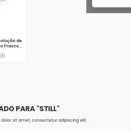
 Solução de
co Frasco
ml
5
Adicionar
STILL
olor sit amet, consectetur adipiscing elit.