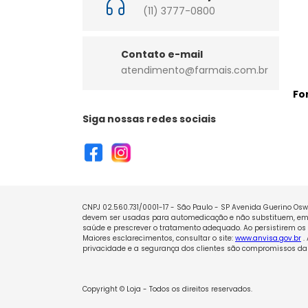
(11) 3777-0800
Contato e-mail
atendimento@farmais.com.br
Fo
Siga nossas redes sociais
CNPJ 02.560.731/0001-17 - São Paulo - SP Avenida Guerino Oswa
devem ser usadas para automedicação e não substituem, em h
saúde e prescrever o tratamento adequado. Ao persistirem os 
Maiores esclarecimentos, consultar o site:
www.anvisa.gov.br
.
privacidade e a segurança dos clientes são compromissos da 
Copyright © Loja - Todos os direitos reservados.