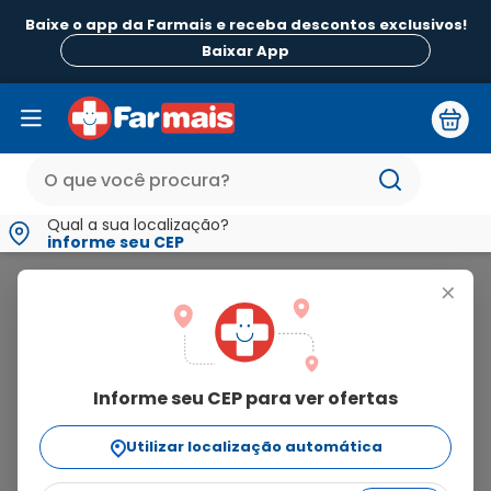
Baixe o app da Farmais e receba descontos exclusivos!
Baixar App
Qual a sua localização?
informe seu CEP
Sumaxpro
+
sumaxpro
Informe seu CEP para ver ofertas
2
produtos
Utilizar localização automática
Ordenar Por
relevância