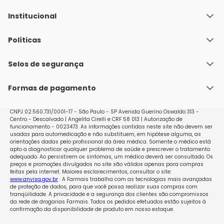
Institucional
Quem Somos
Políticas
Fale conosco
Política de Envio
Selos de segurança
Nossas lojas
Política de Privacidade e Segurança
Seja um franqueado
Formas de pagamento
Políticas de Trocas e Devoluções
Perguntas Frequentes - Faq
CNPJ 02.560.731/0001-17 - São Paulo - SP Avenida Guerino Oswaldo 313 -
Centro - Descalvado | Angelita Cirelli e CRF 58 013 | Autorização de
funcionamento - 0023473. As informações contidas neste site não devem ser
usadas para automedicação e não substituem, em hipótese alguma, as
orientações dadas pelo profissional da área médica. Somente o médico está
apto a diagnosticar qualquer problema de saúde e prescrever o tratamento
adequado. Ao persistirem os sintomas, um médico deverá ser consultado. Os
preços e promoções divulgados no site são válidos apenas para compras
feitas pela internet. Maiores esclarecimentos, consultar o site:
www.anvisa.gov.br
. A Farmais trabalha com as tecnologias mais avançadas
de proteção de dados, para que você possa realizar suas compras com
tranqüilidade. A privacidade e a segurança dos clientes são compromissos
da rede de drogarias Farmais. Todos os pedidos efetuados estão sujeitos à
confirmação da disponibilidade de produto em nosso estoque.