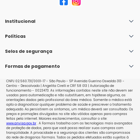
Institucional
Quem Somos
Políticas
Fale conosco
Política de Envio
Selos de segurança
Nossas lojas
Política de Privacidade e Segurança
Seja um franqueado
Formas de pagamento
Políticas de Trocas e Devoluções
Perguntas Frequentes - Faq
CNPJ 02.560.731/0001-17 - São Paulo - SP Avenida Guerino Oswaldo 313 -
Centro - Descalvado | Angelita Cirelli e CRF 58 013 | Autorização de
funcionamento - 0023473. As informações contidas neste site não devem ser
usadas para automedicação e não substituem, em hipótese alguma, as
orientações dadas pelo profissional da área médica. Somente o médico está
apto a diagnosticar qualquer problema de saúde e prescrever o tratamento
adequado. Ao persistirem os sintomas, um médico deverá ser consultado. Os
preços e promoções divulgados no site são válidos apenas para compras
feitas pela internet. Maiores esclarecimentos, consultar o site:
www.anvisa.gov.br
. A Farmais trabalha com as tecnologias mais avançadas
de proteção de dados, para que você possa realizar suas compras com
tranqüilidade. A privacidade e a segurança dos clientes são compromissos
da rede de drogarias Farmais. Todos os pedidos efetuados estão sujeitos à