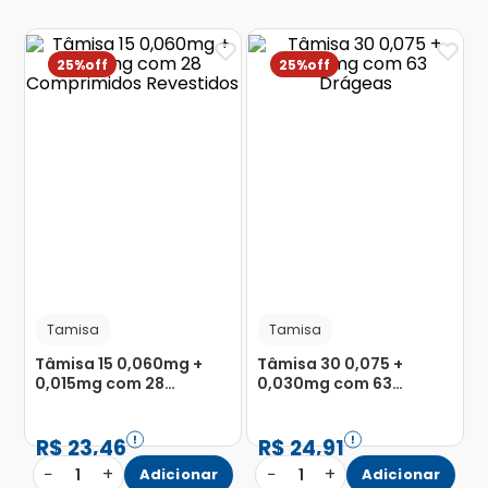
25%
25%
Tamisa
Tamisa
Tâmisa 15 0,060mg +
Tâmisa 30 0,075 +
0,015mg com 28
0,030mg com 63
Comprimidos
Drágeas
Revestidos
R$
23
,
46
R$
24
,
91
−
+
−
+
1
Adicionar
1
Adicionar