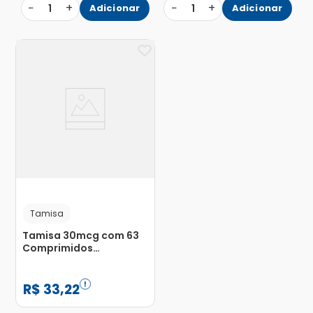
−
+
−
+
1
Adicionar
1
Adicionar
Tamisa
Tamisa 30mcg com 63
Comprimidos
Revestidos
R$
33
,
22