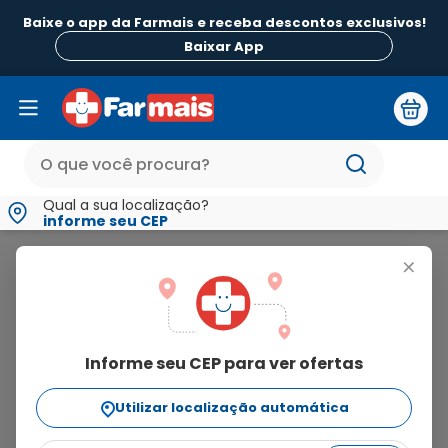
Baixe o app da Farmais e receba descontos exclusivos!
B
Baixar App
Qual a sua localização?
informe seu CEP
Tamisa
+
tamisa
Informe seu CEP para ver ofertas
13
produtos
Utilizar localização automática
Ordenar Por
relevância