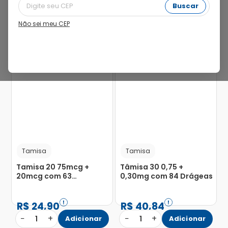
Buscar
Não sei meu CEP
25%
25%
Tamisa
Tamisa
Tamisa 20 75mcg +
Tâmisa 30 0,75 +
20mcg com 63
0,30mg com 84 Drágeas
Comprimidos
R$
24
,
90
R$
40
,
84
−
+
−
+
1
Adicionar
1
Adicionar