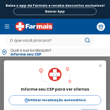
Baixe o app da Farmais e receba descontos exclusivos!
B
Baixar App
Qual a sua localização?
informe seu CEP
Tantin
+
tantin
Informe seu CEP para ver ofertas
2
produtos
Utilizar localização automática
Ordenar Por
relevância