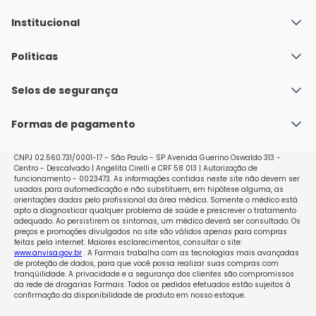
Institucional
Quem Somos
Políticas
Fale conosco
Política de Envio
Selos de segurança
Nossas lojas
Política de Privacidade e Segurança
Seja um franqueado
Formas de pagamento
Políticas de Trocas e Devoluções
Perguntas Frequentes - Faq
CNPJ 02.560.731/0001-17 - São Paulo - SP Avenida Guerino Oswaldo 313 -
Centro - Descalvado | Angelita Cirelli e CRF 58 013 | Autorização de
funcionamento - 0023473. As informações contidas neste site não devem ser
usadas para automedicação e não substituem, em hipótese alguma, as
orientações dadas pelo profissional da área médica. Somente o médico está
apto a diagnosticar qualquer problema de saúde e prescrever o tratamento
adequado. Ao persistirem os sintomas, um médico deverá ser consultado. Os
preços e promoções divulgados no site são válidos apenas para compras
feitas pela internet. Maiores esclarecimentos, consultar o site:
www.anvisa.gov.br
. A Farmais trabalha com as tecnologias mais avançadas
de proteção de dados, para que você possa realizar suas compras com
tranqüilidade. A privacidade e a segurança dos clientes são compromissos
da rede de drogarias Farmais. Todos os pedidos efetuados estão sujeitos à
confirmação da disponibilidade de produto em nosso estoque.