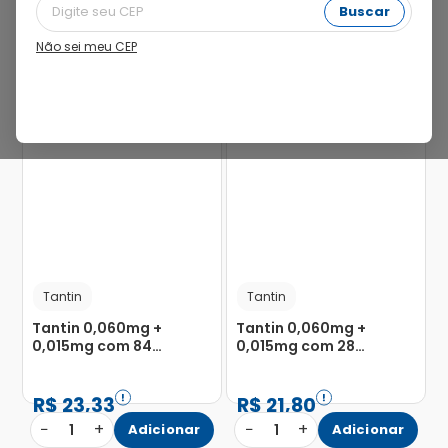
Buscar
Não sei meu CEP
25%
30%
Tantin
Tantin
Tantin 0,060mg +
Tantin 0,060mg +
0,015mg com 84
0,015mg com 28
Comprimidos
Comprimidos
Revestidos
Revestidos
R$
23
,
33
R$
21
,
80
−
+
−
+
1
Adicionar
1
Adicionar