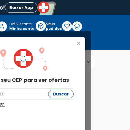
s!
Baixar App
Olá Visitante

Meus
P
Minha conta
pedidos
+
Reabilitação e Longevidade
relevância
ordenar por
 seu CEP para ver ofertas
Buscar
CEP