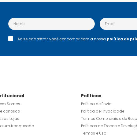
Ao se cadastrar, você concordar com a nossa
política de pr
stitucional
Políticas
em Somos
Política de Envio
le conosco
Política de Privacidade
ssas Lojas
Termos Comerciais e de Res
ja um franqueado
Políticas de Trocas e Devoluç
Termos e Uso