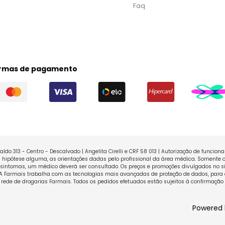
Faq
rmas de pagamento
ldo 313 - Centro - Descalvado | Angelita Cirelli e CRF 58 013 | Autorização de funcio
ipótese alguma, as orientações dadas pelo profissional da área médica. Somente o
sintomas, um médico deverá ser consultado. Os preços e promoções divulgados no sit
 A Farmais trabalha com as tecnologias mais avançadas de proteção de dados, para 
rede de drogarias Farmais. Todos os pedidos efetuados estão sujeitos à confirmação
Powered 