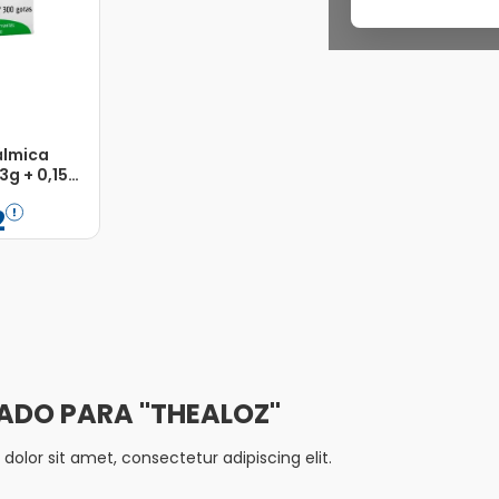
álmica
3g + 0,15g
a 10ml
2
Adicionar
THEALOZ
olor sit amet, consectetur adipiscing elit.