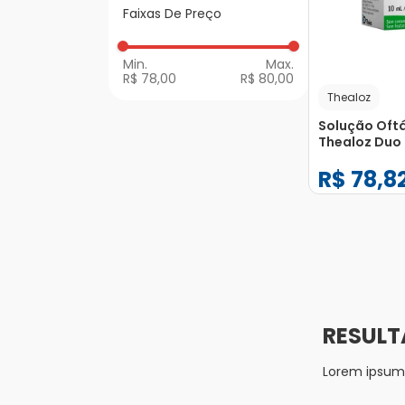
Faixas De Preço
Lágrimas Artificiais
R$ 78,00
R$ 80,00
Thealoz
Solução Oft
Thealoz Duo 
União Químic
R$
78
,
8
−
+
1
Lorem ipsum d