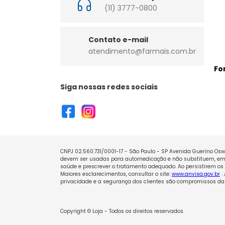
(11) 3777-0800
Contato e-mail
atendimento@farmais.com.br
Fo
Siga nossas redes sociais
CNPJ 02.560.731/0001-17 - São Paulo - SP Avenida Guerino Oswa
devem ser usadas para automedicação e não substituem, em h
saúde e prescrever o tratamento adequado. Ao persistirem os 
Maiores esclarecimentos, consultar o site:
www.anvisa.gov.br
.
privacidade e a segurança dos clientes são compromissos da 
Copyright © Loja - Todos os direitos reservados.