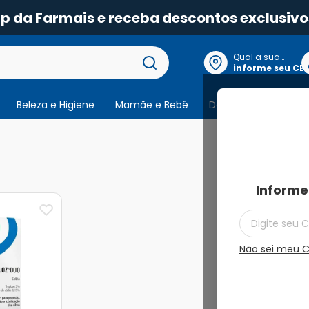
pp da Farmais e receba descontos exclusivo
Qual a sua
localização?
informe seu CE
Beleza e Higiene
Mamãe e Bebê
Dermocosmeticos
1
produto
Informe
Não sei meu 