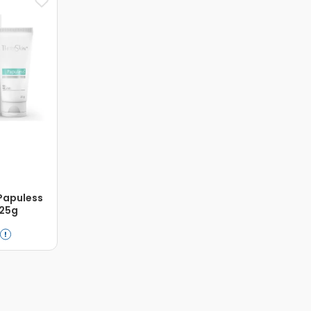
Papuless
 25g
0
Adicionar