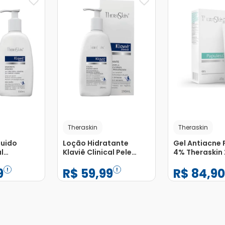
Theraskin
Theraskin
quido
Loção Hidratante
Gel Antiacne 
l
Klaviê Clinical Pele
4% Theraskin
0ml
Seca e Sensível
9
R$
59
,
99
R$
84
,
9
Theraskin 190ml
−
+
−
+
1
1
Adicionar
Adicionar