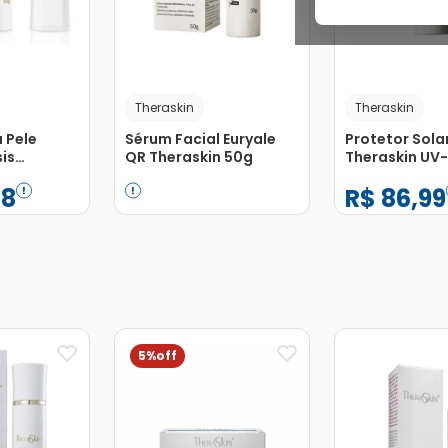
Theraskin
Theraskin
 Pele
Sérum Facial Euryale
Protetor Sola
is
QR Theraskin 50g
Theraskin UV-
S 20 30g
70 Gel Creme
68
R$
86
,
99
40g
−
+
−
+
1
1
Adicionar
Adicionar
5%