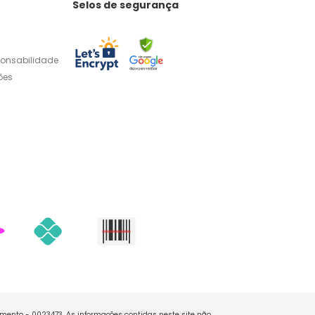
Selos de segurança
ponsabilidade
ões
namento - 0023473. As informações contidas neste site não