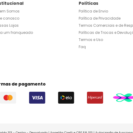
stitucional
Políticas
em Somos
Política de Envio
le conosco
Política de Privacidade
ssas Lojas
Termos Comerciais e de Res
ja um franqueado
Políticas de Trocas e Devoluç
Termos e Uso
Faq
rmas de pagamento
ldo 313 - Centro - Descalvado | Angelita Cirelli e CRF 58 013 | Autorização de funcio