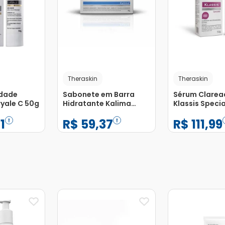
Theraskin
Theraskin
Idade
Sabonete em Barra
Sérum Clarea
ryale C 50g
Hidratante Kalima
Klassis Specia
Theraskin 80g
TheraSkin 50
1
R$
59
,
37
R$
111
,
99
−
+
−
+
1
1
Adicionar
Adicionar