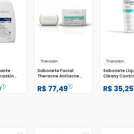
Theraskin
Theraskin
tante
Sabonete Facial
Sabonete Líq
raskin
Theracne Antiacne
Cleany Contro
al 390ml
TheraSkin 80g
0
R$
77
,
49
R$
35
,
25
−
+
−
+
1
1
Adicionar
Adicionar