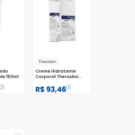
Theraskin
uido
Creme Hidratante
le 150ml
Corporal Theraskin
Klaviê Clinical 150g
R$
93
,
46
−
+
1
Adicionar
Adicionar