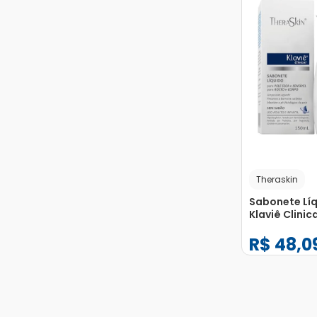
Theraskin
Sabonete Lí
Klaviê Clinica
Theraskin 15
R$
48
,
0
−
+
1