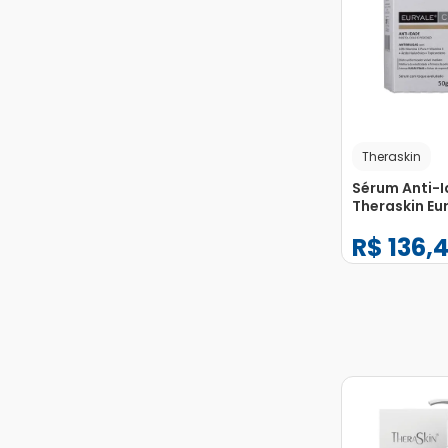
Theraskin
Sérum Anti-
Theraskin Eu
R$
136
,
4
−
+
1