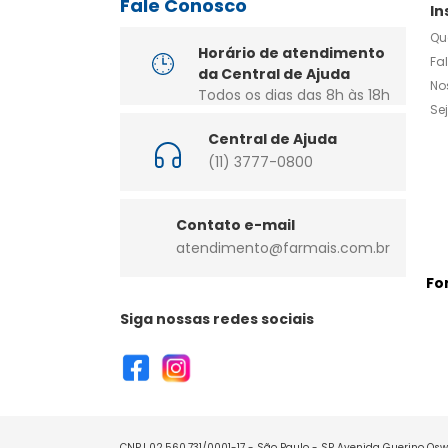
Fale Conosco
In
Qu
Horário de atendimento
Fa
da Central de Ajuda
No
Todos os dias das 8h às 18h
Se
Central de Ajuda
(11) 3777-0800
Contato e-mail
atendimento@farmais.com.br
Fo
Siga nossas redes sociais
CNPJ 02.560.731/0001-17 - São Paulo - SP Avenida Guerino Oswa