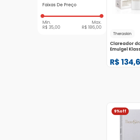
Faixas De Preço
Acne
Hidratantes
R$ 35,00
R$ 186,00
Proteção Solar
Theraskin
Sabonetes
Clareador da
Emulgel Klass
Theraskin FP
R$
134
,
−
+
1
9%