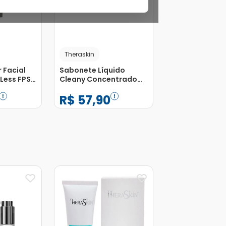
Theraskin
r Facial
Sabonete Líquido
Less FPS
Cleany Concentrado
 Sem Cor
300ml
R$
57
,
90
−
+
1
Adicionar
Adicionar