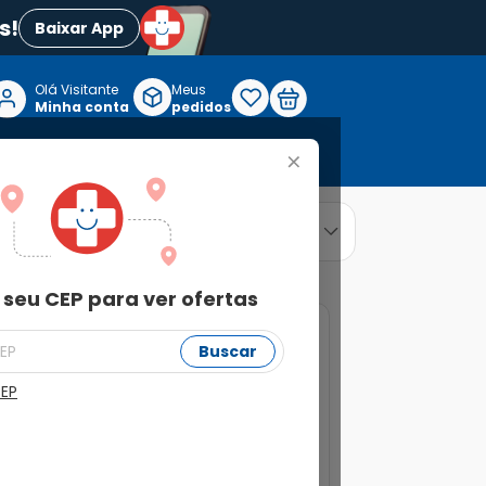
s!
Baixar App
Olá Visitante

Meus
P
Minha conta
pedidos
+
Reabilitação e Longevidade
relevância
ordenar por
 seu CEP para ver ofertas
Buscar
CEP