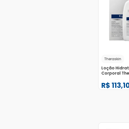
Theraskin
Loção Hidra
Corporal The
Klaviê Clinic
R$
113
,
1
−
+
1