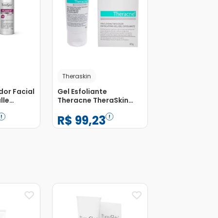
Theraskin
dor Facial
Gel Esfoliante
lle
Theracne TheraSkin
g
80g
R$
99
,
23
−
+
1
Adicionar
Adicionar