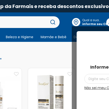
pp da Farmais e receba descontos exclusivo
Qual a sua
localização?
informe seu CE
Beleza e Higiene
Mamãe e Bebê
Dermocosmeticos
15
produtos
Informe
Não sei meu 