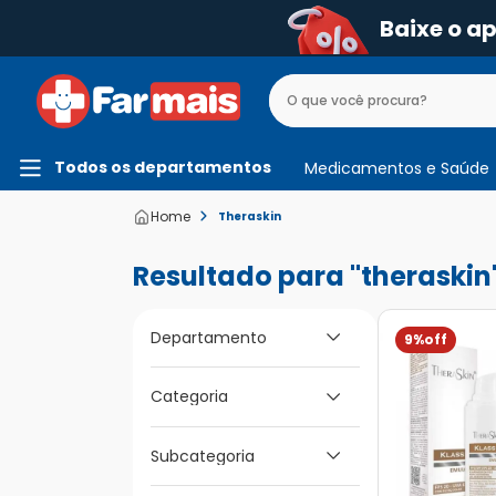
Baixe o a
Todos os departamentos
Medicamentos e Saúde
Theraskin
theraskin
Departamento
9%
Categoria
Beleza e Higiene
Dermocosméticos
Subcategoria
Para Pele