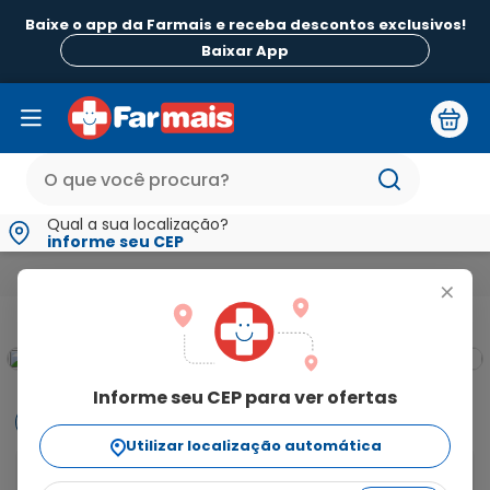
Baixe o app da Farmais e receba descontos exclusivos!
Baixar App
Qual a sua localização?
informe seu CEP
Mamãe e Bebê
Troca de Fralda
Lenços Umedecidos
Toa
+
Informe seu CEP para ver ofertas
Informações
Utilizar localização automática
As Toalhinhas Umedecidas Puro Amor Recém-