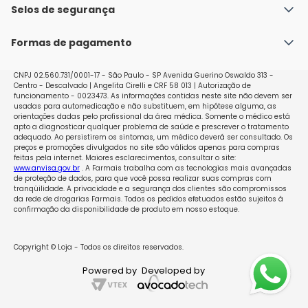
Política de Envio
Selos de segurança
Nossas lojas
Política de Privacidade e Segurança
Seja um franqueado
Formas de pagamento
Políticas de Trocas e Devoluções
Perguntas Frequentes - Faq
CNPJ 02.560.731/0001-17 - São Paulo - SP Avenida Guerino Oswaldo 313 -
Centro - Descalvado | Angelita Cirelli e CRF 58 013 | Autorização de
funcionamento - 0023473. As informações contidas neste site não devem ser
usadas para automedicação e não substituem, em hipótese alguma, as
orientações dadas pelo profissional da área médica. Somente o médico está
apto a diagnosticar qualquer problema de saúde e prescrever o tratamento
adequado. Ao persistirem os sintomas, um médico deverá ser consultado. Os
preços e promoções divulgados no site são válidos apenas para compras
feitas pela internet. Maiores esclarecimentos, consultar o site:
www.anvisa.gov.br
. A Farmais trabalha com as tecnologias mais avançadas
de proteção de dados, para que você possa realizar suas compras com
tranqüilidade. A privacidade e a segurança dos clientes são compromissos
da rede de drogarias Farmais. Todos os pedidos efetuados estão sujeitos à
confirmação da disponibilidade de produto em nosso estoque.
Copyright © Loja - Todos os direitos reservados.
Powered by
Developed by