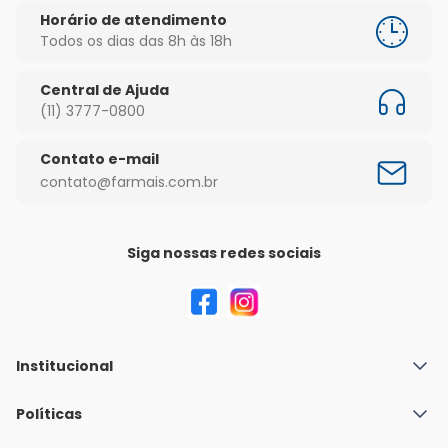
Horário de atendimento
Todos os dias das 8h às 18h
Central de Ajuda
(11) 3777-0800
Contato e-mail
contato@farmais.com.br
Siga nossas redes sociais
Institucional
Quem Somos
Políticas
Fale conosco