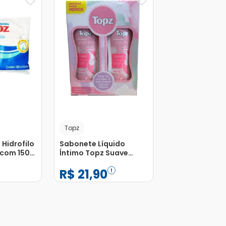
Topz
Hidrofilo
Sabonete Líquido
com 150
Íntimo Topz Suave
Pague 1 e Leve 2
R$
21
,
90
Unidades com 200ml
−
+
1
Adicionar
Adicionar