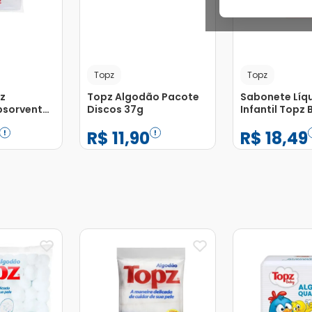
Topz
Topz
z
Topz Algodão Pacote
Sabonete Líq
sorvente
Discos 37g
Infantil Topz
% Puro com
Patrulha Can
R$
11
,
90
R$
18
,
49
s
−
+
−
+
1
1
Adicionar
Adicionar