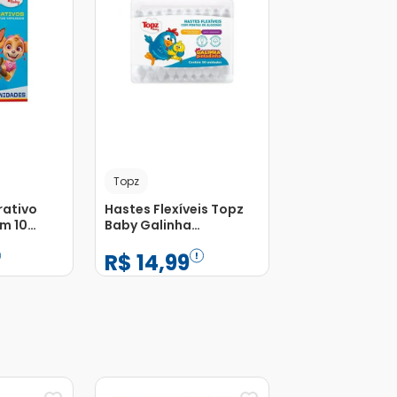
Topz
rativo
Hastes Flexíveis Topz
m 10
Baby Galinha
Pintadinha com 50
R$
14
,
99
Unidades
−
+
1
Adicionar
Adicionar