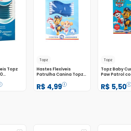
Topz
Topz
veis Topz
Hastes Flexíveis
Topz Baby Cu
50
Patrulha Canina Topz
Paw Patrol co
Baby com 75 Unidades
Unidades
R$
4
,
99
R$
5
,
50
−
+
−
+
1
1
Adicionar
Adicionar