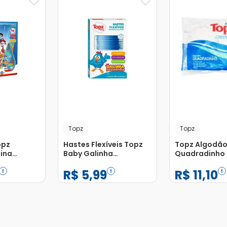
Topz
Topz
opz
Hastes Flexíveis Topz
Topz Algodão 
ina
Baby Galinha
Quadradinho 
 Shampoo
Pintadinha com 68
Unidades
R$
5
,
99
R$
11
,
10
dicionador
Unidades
−
+
−
+
1
1
Adicionar
Adicionar