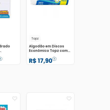
Topz
drado
Algodão em Discos
Econômico Topz com
om 50
100 Unidades
R$
17
,
90
−
+
1
Adicionar
Adicionar