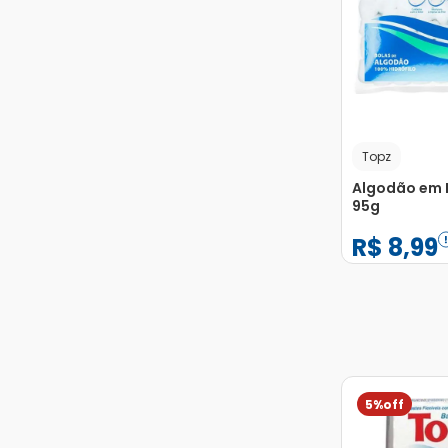
Topz
Algodão em 
95g
R$
8
,
99
−
+
1
5%