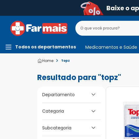
Baixe o a
Todos os departamentos
Medicamentos e Saúde
Topz
topz
Departamento
Categoria
Beleza e Higiene
Mamãe e Bebê
Cuidado dos
Subcategoria
Ouvidos
Medicamentos e
Saúde
Curativos (Gaze,