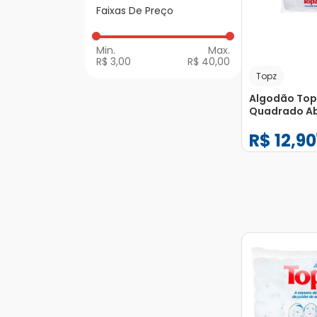
Higiene do Bebê
Faixas De Preço
Algodão, Ataduras e
mais)
Para a Mulher
Sabonete Intimo e
Lenços
Para os Cabelos
R$ 3,00
R$ 40,00
Shampoo
Topz
Primeiros Socorros
Shampoo e
Algodão Top
Sabonetes
Quadrado Ab
Troca de Fralda
Talcos Algodão e
e Macio 100
Complementos
R$
12
,
90
100 Unidade
−
+
1