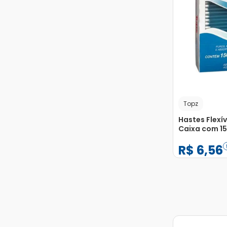
Topz
Hastes Flexí
Caixa com 1
Unidades
R$
6
,
56
−
+
1