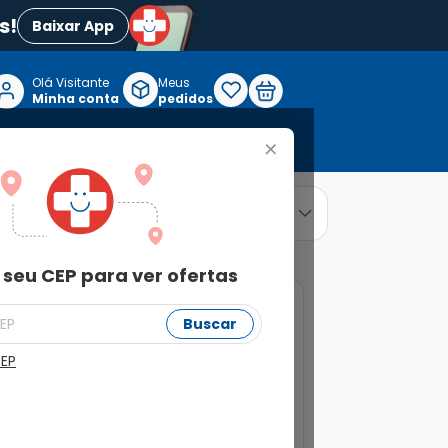
s!
Baixar App
Olá Visitante

Meus
P
Minha conta
pedidos
+
Reabilitação e Longevidade
relevância
ordenar por
 seu CEP para ver ofertas
Buscar
CEP