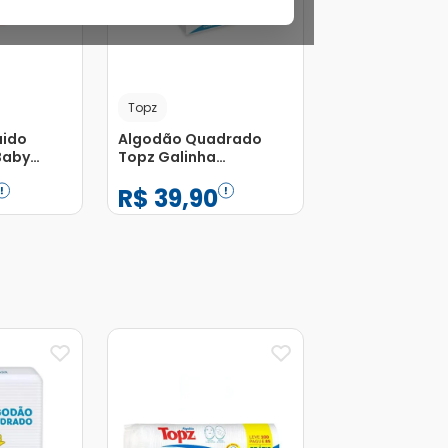
Topz
uido
Algodão Quadrado
 Baby
Topz Galinha
ina 200ml
Pintadinha com 100
R$
39
,
90
Unidades
−
+
1
Adicionar
Adicionar