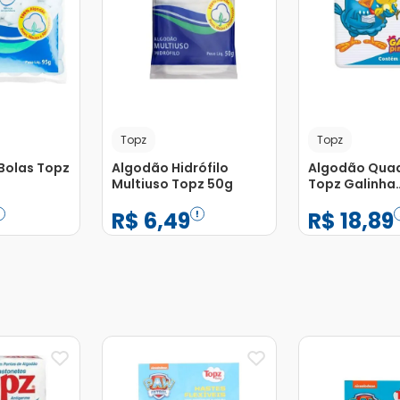
Topz
Topz
Bolas Topz
Algodão Hidrófilo
Algodão Qua
Multiuso Topz 50g
Topz Galinha
Pintadinha c
R$
6
,
49
R$
18
,
89
Unidades
−
+
−
+
1
1
Adicionar
Adicionar