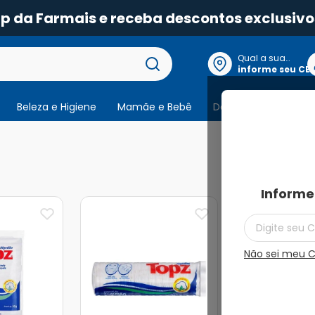
pp da Farmais e receba descontos exclusivo
Qual a sua
localização?
informe seu CE
Beleza e Higiene
Mamãe e Bebê
Dermocosmeticos
26
produtos
Informe
Não sei meu 