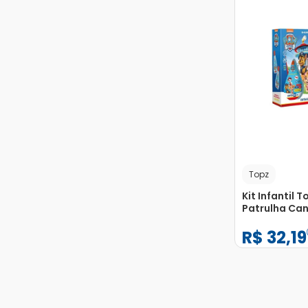
Topz
Kit Infantil T
Patrulha Can
Cachos com
R$
32
,
19
200ml + Con
200ml
−
+
1