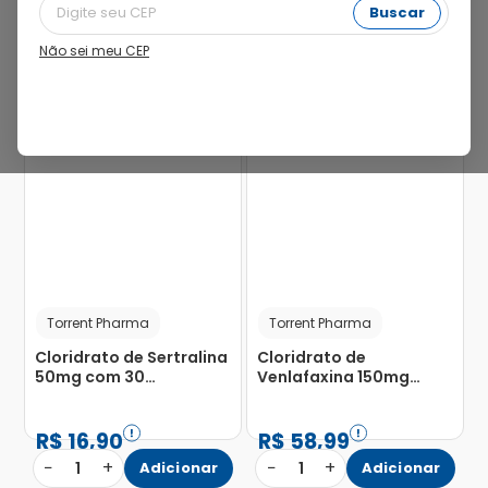
Buscar
Não sei meu CEP
66%
16%
Torrent Pharma
Torrent Pharma
Cloridrato de Sertralina
Cloridrato de
50mg com 30
Venlafaxina 150mg
Comprimidos
Torrent com 30
Revestidos
Cápsulas
R$
16
,
90
R$
58
,
99
−
+
−
+
1
Adicionar
1
Adicionar