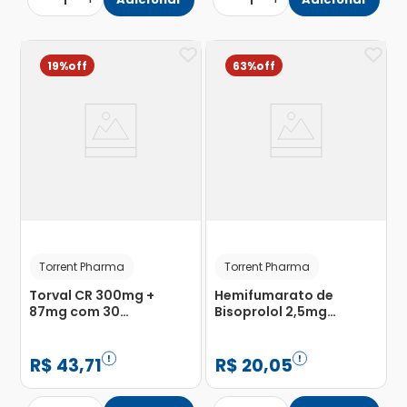
1
1
19%
63%
Torrent Pharma
Torrent Pharma
Torval CR 300mg +
Hemifumarato de
87mg com 30
Bisoprolol 2,5mg
Comprimidos de
Torrent com 30
Liberação Prolongada
Comprimidos
Revestidos
R$
43
,
71
R$
20
,
05