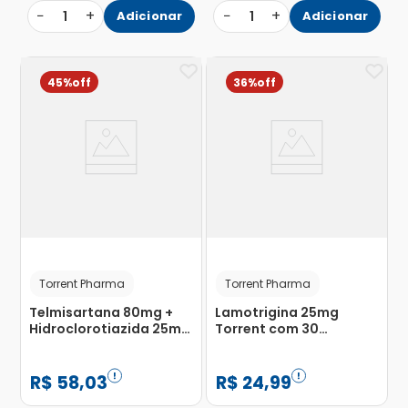
−
+
−
+
1
Adicionar
1
Adicionar
45%
36%
Torrent Pharma
Torrent Pharma
Telmisartana 80mg +
Lamotrigina 25mg
Hidroclorotiazida 25mg
Torrent com 30
Torrent com 30
Comprimidos
Comprimidos
R$
58
,
03
R$
24
,
99