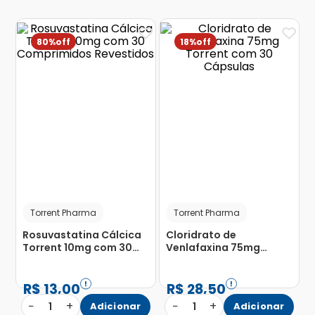
80%
18%
Torrent Pharma
Torrent Pharma
Rosuvastatina Cálcica
Cloridrato de
Torrent 10mg com 30
Venlafaxina 75mg
Comprimidos
Torrent com 30
Revestidos
Cápsulas
R$
13
,
00
R$
28
,
50
−
+
−
+
1
Adicionar
1
Adicionar