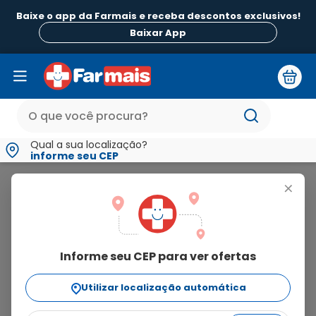
Baixe o app da Farmais e receba descontos exclusivos!
B
Baixar App
Qual a sua localização?
informe seu CEP
Torrent Pharma
+
torrent
pharma
Informe seu CEP para ver ofertas
44
produtos
Utilizar localização automática
Ordenar Por
relevância