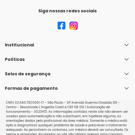
Siga nossas redes sociais
Institucional
Quem Somos
Políticas
Fale conosco
Política de Envio
Selos de segurança
Nossas lojas
Política de Privacidade e Segurança
Seja um franqueado
Formas de pagamento
Políticas de Trocas e Devoluções
Perguntas Frequentes - Faq
CNPJ 02.560.731/0001-17 - São Paulo - SP Avenida Guerino Oswaldo 313 -
Centro - Descalvado | Angelita Cirelli e CRF 58 013 | Autorização de
funcionamento - 0023473. As informações contidas neste site não devem ser
usadas para automedicação e não substituem, em hipótese alguma, as
orientações dadas pelo profissional da área médica. Somente o médico está
apto a diagnosticar qualquer problema de saúde e prescrever o tratamento
adequado. Ao persistirem os sintomas, um médico deverá ser consultado. Os
preços e promoções divulgados no site são válidos apenas para compras