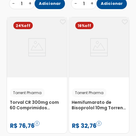
−
+
−
+
1
Adicionar
1
Adicionar
24%
16%
Torrent Pharma
Torrent Pharma
Torval CR 300mg com
Hemifumarato de
60 Comprimidos
Bisoprolol 10mg Torrent
Revestidos de Liberação
com 30 Comprimidos
Prolongada
R$
76
,
76
R$
32
,
76