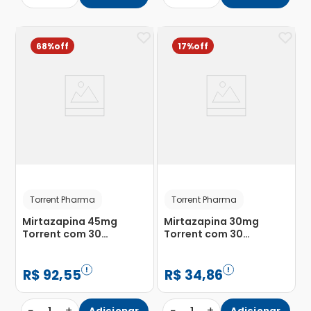
68%
17%
Torrent Pharma
Torrent Pharma
Mirtazapina 45mg
Mirtazapina 30mg
Torrent com 30
Torrent com 30
Comprimidos
Comprimidos
Revestidos
Revestidos
R$
92
,
55
R$
34
,
86
−
+
−
+
Adicionar
Adicionar