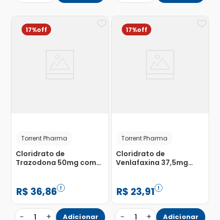
17%
17%
Torrent Pharma
Torrent Pharma
Cloridrato de
Cloridrato de
Trazodona 50mg com
Venlafaxina 37,5mg
60 Comprimidos
com 30 Cápsulas
Gelatinosas Duras
R$
36
,
86
R$
23
,
91
−
+
−
+
1
Adicionar
1
Adicionar