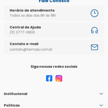
Fale Conosco
Horário de atendimento
Todos os dias das 8h às 18h
Central de Ajuda
(11) 3777-0800
Contato e-mail
contato@farmais.com.br
Siga nossas redes sociais
Institucional
Quem Somos
Políticas