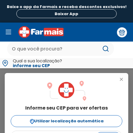
Baixe o app da Farmais e receba descontos exclusivos!
B
Baixar App
Qual a sua localização?
informe seu CEP
Via Aroma
+
via
aroma
Informe seu CEP para ver ofertas
84
produtos
Utilizar localização automática
Ordenar Por
relevância