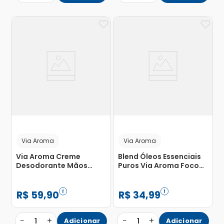
Via Aroma
Via Aroma
Via Aroma Creme
Blend Óleos Essenciais
Desodorante Mãos
Puros Via Aroma Foco
Corpo Flor Cerejeira
10ml
250ml
R$
59
,
90
R$
34
,
99
−
+
−
+
1
Adicionar
1
Adicionar