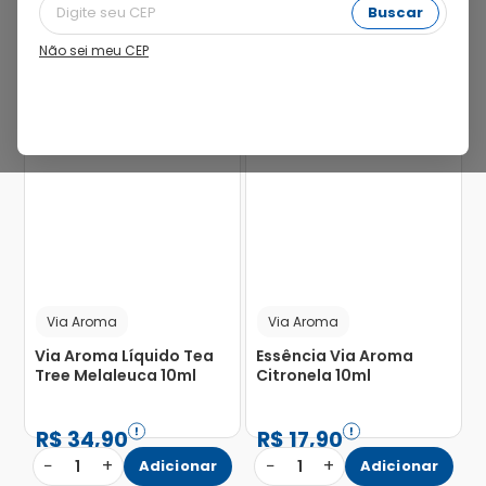
Buscar
Não sei meu CEP
Via Aroma
Via Aroma
Via Aroma Líquido Tea
Essência Via Aroma
Tree Melaleuca 10ml
Citronela 10ml
R$
34
,
90
R$
17
,
90
−
+
−
+
1
Adicionar
1
Adicionar