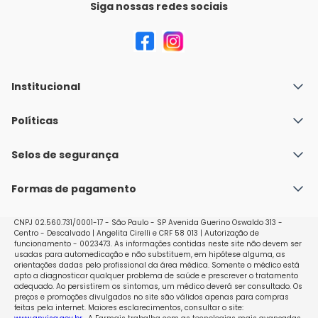
Siga nossas redes sociais
Institucional
Quem Somos
Políticas
Fale conosco
Política de Envio
Selos de segurança
Nossas lojas
Política de Privacidade e Segurança
Seja um franqueado
Formas de pagamento
Políticas de Trocas e Devoluções
Perguntas Frequentes - Faq
CNPJ 02.560.731/0001-17 - São Paulo - SP Avenida Guerino Oswaldo 313 -
Centro - Descalvado | Angelita Cirelli e CRF 58 013 | Autorização de
funcionamento - 0023473. As informações contidas neste site não devem ser
usadas para automedicação e não substituem, em hipótese alguma, as
orientações dadas pelo profissional da área médica. Somente o médico está
apto a diagnosticar qualquer problema de saúde e prescrever o tratamento
adequado. Ao persistirem os sintomas, um médico deverá ser consultado. Os
preços e promoções divulgados no site são válidos apenas para compras
feitas pela internet. Maiores esclarecimentos, consultar o site: