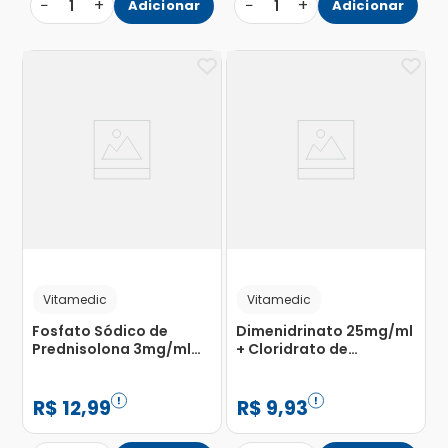
−
+
−
+
1
Adicionar
1
Adicionar
Vitamedic
Vitamedic
Fosfato Sódico de
Dimenidrinato 25mg/ml
Prednisolona 3mg/ml
+ Cloridrato de
com Copo Medidor
Piridoxina 5mg/ml
Solução de Uso Oral
Vitamedic Solução Oral
Frasco 60ml
20ml
R$
12
,
99
R$
9
,
93