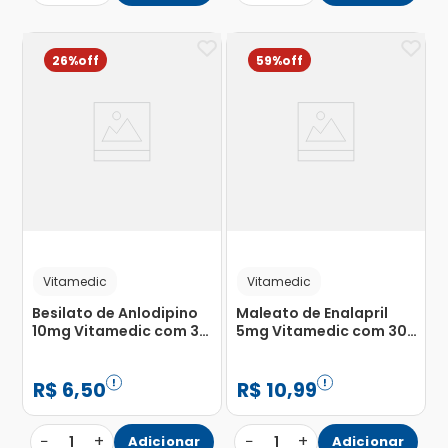
26%
59%
Vitamedic
Vitamedic
Besilato de Anlodipino
Maleato de Enalapril
10mg Vitamedic com 30
5mg Vitamedic com 30
Comprimidos
Comprimidos
R$
6
,
50
R$
10
,
99
−
+
−
+
1
Adicionar
1
Adicionar