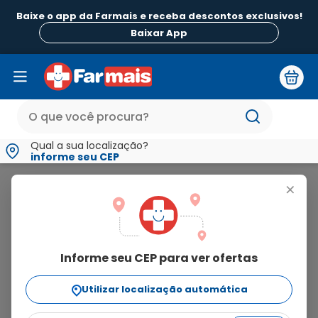
Baixe o app da Farmais e receba descontos exclusivos!
B
Baixar App
Qual a sua localização?
informe seu CEP
Vitamedic
+
vitamedic
Informe seu CEP para ver ofertas
43
produtos
Utilizar localização automática
Ordenar Por
relevância