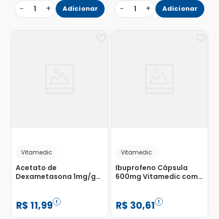
−
+
−
+
1
Adicionar
1
Adicionar
Vitamedic
Vitamedic
Acetato de
Ibuprofeno Cápsula
Dexametasona 1mg/g
600mg Vitamedic com
Vitamedic Creme
10 Cápsulas Moles
Dermatológico 10g
R$
11
,
99
R$
30
,
61