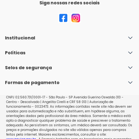
Siga nossas redes sociais
Institucional
Quem Somos
Políticas
Fale conosco
Política de Envio
Selos de segurança
Nossas lojas
Política de Privacidade e Segurança
Seja um franqueado
Formas de pagamento
Políticas de Trocas e Devoluções
Perguntas Frequentes - Faq
CNPJ 02.560.731/0001-17 - São Paulo - SP Avenida Guerino Oswaldo 313 -
Centro - Descalvado | Angelita Cirelli e CRF 58 013 | Autorização de
funcionamento - 0023473. As informações contidas neste site não devem ser
usadas para automedicação e não substituem, em hipótese alguma, as
orientações dadas pelo profissional da área médica. Somente o médico está
apto a diagnosticar qualquer problema de saúde e prescrever o tratamento
adequado. Ao persistirem os sintomas, um médico deverá ser consultado. Os
preços e promoções divulgados no site são válidos apenas para compras
feitas pela internet. Maiores esclarecimentos, consultar o site: