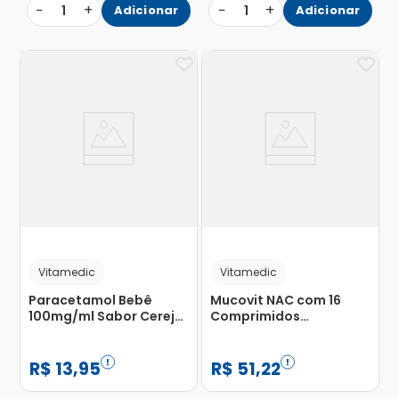
−
+
−
+
1
Adicionar
1
Adicionar
Vitamedic
Vitamedic
Paracetamol Bebê
Mucovit NAC com 16
100mg/ml Sabor Cereja
Comprimidos
Vitamedic Suspensão
Efervescentes
Oral 15ml
R$
13
,
95
R$
51
,
22