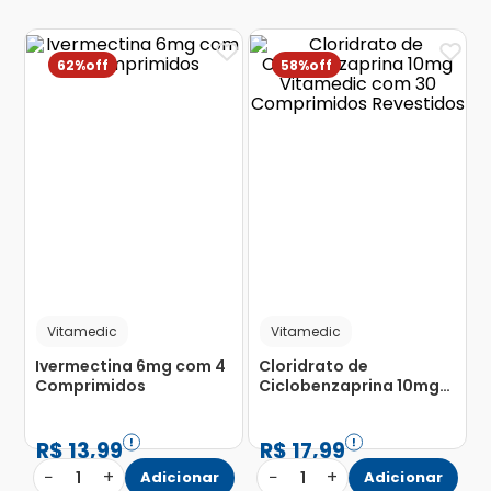
62%
58%
Vitamedic
Vitamedic
Ivermectina 6mg com 4
Cloridrato de
Comprimidos
Ciclobenzaprina 10mg
Vitamedic com 30
Comprimidos
Revestidos
R$
13
,
99
R$
17
,
99
−
+
−
+
1
Adicionar
1
Adicionar