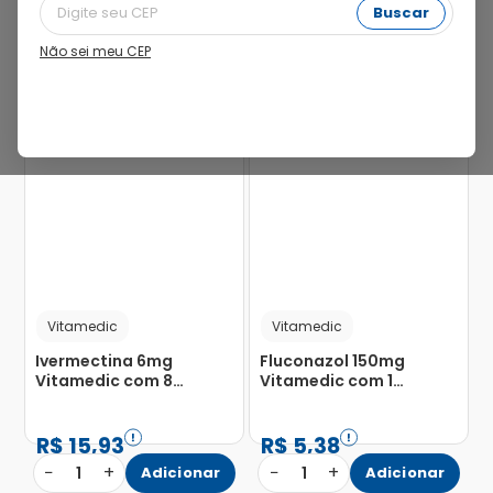
Buscar
Não sei meu CEP
54%
58%
Vitamedic
Vitamedic
Ivermectina 6mg
Fluconazol 150mg
Vitamedic com 8
Vitamedic com 1
Comprimidos
Cápsula Gelatinosa
Dura
R$
15
,
93
R$
5
,
38
−
+
−
+
1
Adicionar
1
Adicionar