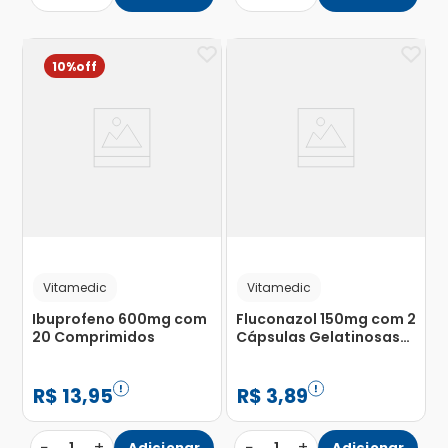
10%
Vitamedic
Vitamedic
Ibuprofeno 600mg com
Fluconazol 150mg com 2
20 Comprimidos
Cápsulas Gelatinosas
Duras
R$
13
,
95
R$
3
,
89
−
+
−
+
Adicionar
Adicionar