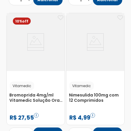
1
1
10%
Vitamedic
Vitamedic
Bromoprida 4mg/ml
Nimesulida 100mg com
Vitamedic Solução Oral
12 Comprimidos
20ml
R$
27
,
55
R$
4
,
99