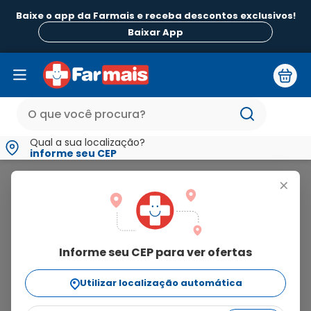
Baixe o app da Farmais e receba descontos exclusivos!
Baixar App
Qual a sua localização?
informe seu CEP
Xadago
+
xadago
Informe seu CEP para ver ofertas
3
produtos
Utilizar localização automática
Ordenar Por
relevância