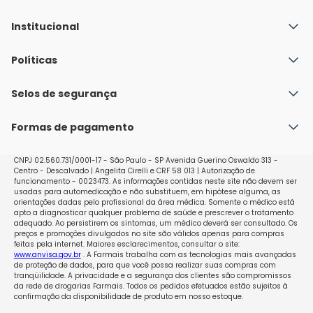
Institucional
Quem Somos
Políticas
Fale conosco
Política de Envio
Selos de segurança
Nossas lojas
Política de Privacidade e Segurança
Seja um franqueado
Formas de pagamento
Políticas de Trocas e Devoluções
Perguntas Frequentes - Faq
CNPJ 02.560.731/0001-17 - São Paulo - SP Avenida Guerino Oswaldo 313 -
Centro - Descalvado | Angelita Cirelli e CRF 58 013 | Autorização de
funcionamento - 0023473. As informações contidas neste site não devem ser
usadas para automedicação e não substituem, em hipótese alguma, as
orientações dadas pelo profissional da área médica. Somente o médico está
apto a diagnosticar qualquer problema de saúde e prescrever o tratamento
adequado. Ao persistirem os sintomas, um médico deverá ser consultado. Os
preços e promoções divulgados no site são válidos apenas para compras
feitas pela internet. Maiores esclarecimentos, consultar o site:
www.anvisa.gov.br
. A Farmais trabalha com as tecnologias mais avançadas
de proteção de dados, para que você possa realizar suas compras com
tranqüilidade. A privacidade e a segurança dos clientes são compromissos
da rede de drogarias Farmais. Todos os pedidos efetuados estão sujeitos à
confirmação da disponibilidade de produto em nosso estoque.