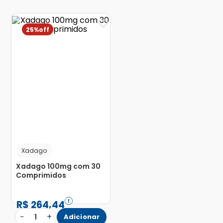
25%
Xadago
Xadago 100mg com 30
Comprimidos
R$
264
,
44
−
+
1
Adicionar