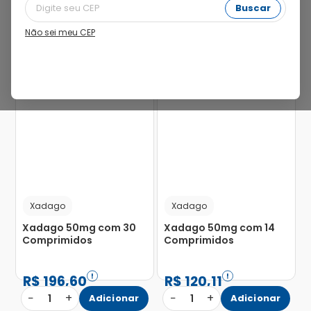
Buscar
Não sei meu CEP
Xadago
Xadago
Xadago 50mg com 30
Xadago 50mg com 14
Comprimidos
Comprimidos
R$
196
,
60
R$
120
,
11
−
+
−
+
1
Adicionar
1
Adicionar