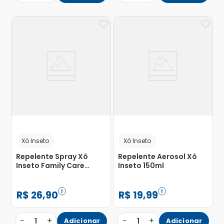
Xô Inseto
Xô Inseto
Repelente Spray Xô
Repelente Aerosol Xô
Inseto Family Care
Inseto 150ml
200ml
R$
26
,
90
R$
19
,
99
−
+
−
+
1
Adicionar
1
Adicionar