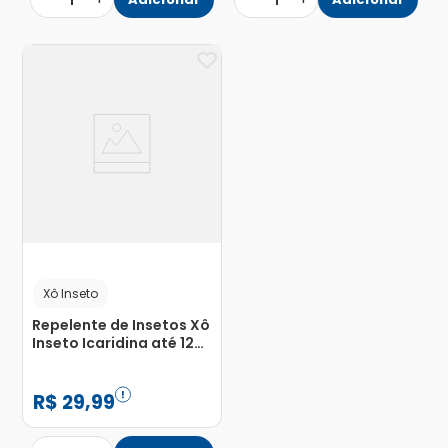
1
1
Xô Inseto
Repelente de Insetos Xô
Inseto Icaridina até 12
Horas de Proteção
Spray 100ml
R$
29
,
99