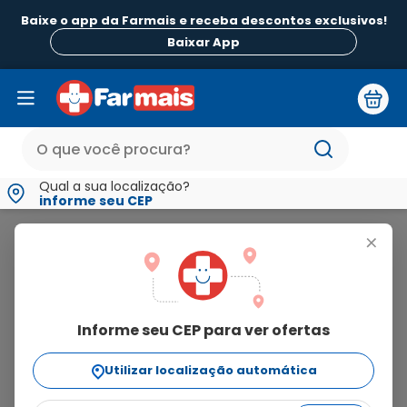
Baixe o app da Farmais e receba descontos exclusivos!
Baixar App
Qual a sua localização?
informe seu CEP
Xô Inseto
+
xô
inseto
Informe seu CEP para ver ofertas
9
produtos
Utilizar localização automática
Ordenar Por
relevância