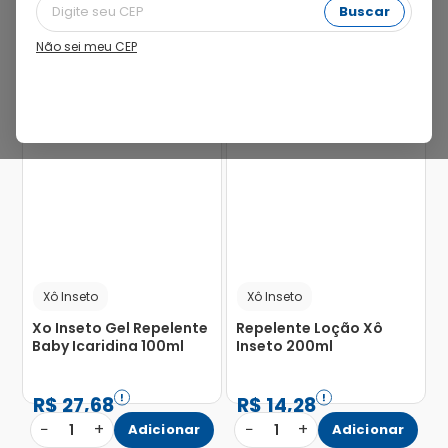
Buscar
Não sei meu CEP
46%
43%
Xô Inseto
Xô Inseto
Xo Inseto Gel Repelente
Repelente Loção Xô
Baby Icaridina 100ml
Inseto 200ml
R$
27
,
68
R$
14
,
28
−
+
−
+
1
Adicionar
1
Adicionar