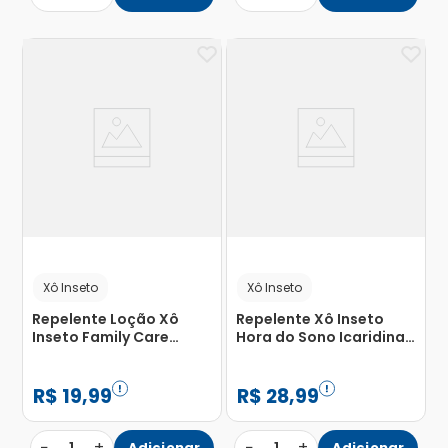
Xô Inseto
Xô Inseto
Repelente Loção Xô
Repelente Xô Inseto
Inseto Family Care
Hora do Sono Icaridina
200ml
10 Horas 95g
R$
19
,
99
R$
28
,
99
−
+
−
+
Adicionar
Adicionar