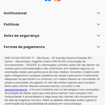
Institucional
Quem Somos
Políticas
Fale conosco
Política de Envio
Selos de segurança
Nossas lojas
Política de Privacidade e Segurança
Seja um franqueado
Formas de pagamento
Políticas de Trocas e Devoluções
Perguntas Frequentes - Faq
CNPJ 02.560.731/0001-17 - São Paulo - SP Avenida Guerino Oswaldo 313 -
Centro - Descalvado | Angelita Cirelli e CRF 58 013 | Autorização de
funcionamento - 0023473. As informações contidas neste site não devem ser
usadas para automedicação e não substituem, em hipótese alguma, as
orientações dadas pelo profissional da área médica. Somente o médico está
apto a diagnosticar qualquer problema de saúde e prescrever o tratamento
adequado. Ao persistirem os sintomas, um médico deverá ser consultado. Os
preços e promoções divulgados no site são válidos apenas para compras
feitas pela internet. Maiores esclarecimentos, consultar o site:
www.anvisa.gov.br
. A Farmais trabalha com as tecnologias mais avançadas
de proteção de dados, para que você possa realizar suas compras com
tranqüilidade. A privacidade e a segurança dos clientes são compromissos
da rede de drogarias Farmais. Todos os pedidos efetuados estão sujeitos à
confirmação da disponibilidade de produto em nosso estoque.