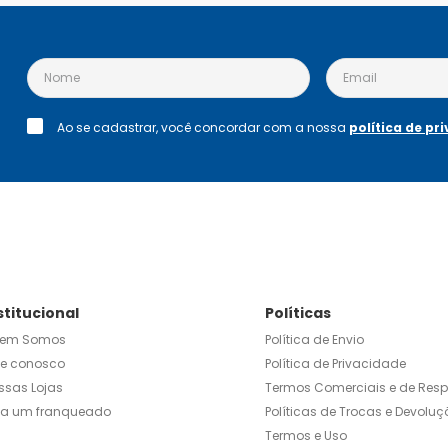
Ao se cadastrar, você concordar com a nossa
política de pr
stitucional
Políticas
em Somos
Política de Envio
le conosco
Política de Privacidade
ssas Lojas
Termos Comerciais e de Res
ja um franqueado
Políticas de Trocas e Devoluç
Termos e Uso