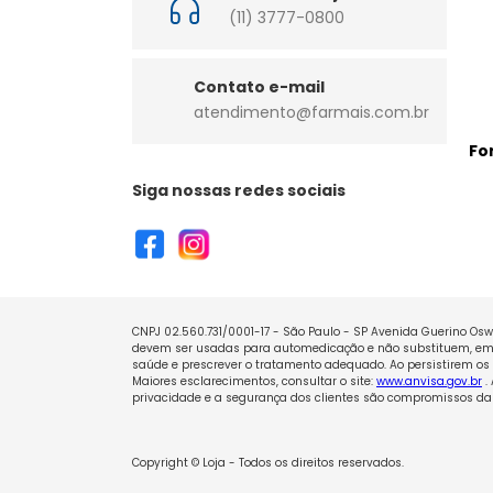
(11) 3777-0800
Contato e-mail
atendimento@farmais.com.br
Fo
Siga nossas redes sociais
CNPJ 02.560.731/0001-17 - São Paulo - SP Avenida Guerino Oswa
devem ser usadas para automedicação e não substituem, em h
saúde e prescrever o tratamento adequado. Ao persistirem os 
Maiores esclarecimentos, consultar o site:
www.anvisa.gov.br
.
privacidade e a segurança dos clientes são compromissos da 
Copyright © Loja - Todos os direitos reservados.