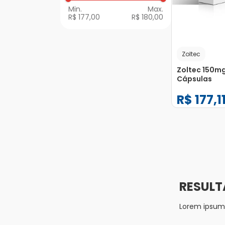
R$ 177,00
R$ 180,00
Zoltec
Zoltec 150m
Cápsulas
R$
177
,
1
−
+
1
Lorem ipsum d