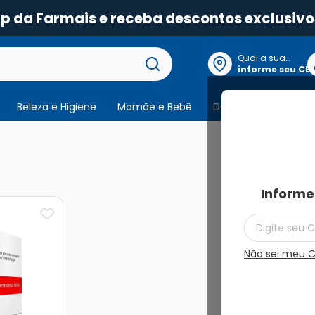
pp da Farmais e receba descontos exclusivo
Qual a sua
localização?
informe seu CE
Beleza e Higiene
Mamãe e Bebê
Dermocosmeticos
1
produto
Informe
Não sei meu 