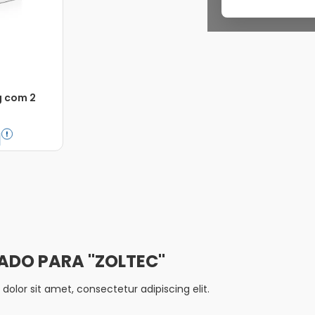
g com 2
1
Adicionar
ZOLTEC
olor sit amet, consectetur adipiscing elit.