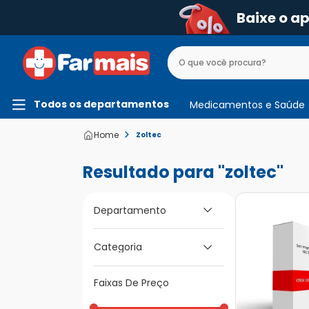
Baixe o a
Todos os departamentos
Medicamentos e Saúde
Zoltec
zoltec
Departamento
Medicamentos e
Categoria
Saúde
Medicamentos de A
Faixas De Preço
a Z