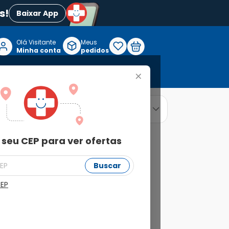
s!
Baixar App
Olá Visitante

Meus
P
Minha conta
pedidos
+
Reabilitação e Longevidade
relevância
ordenar por
 seu CEP para ver ofertas
Buscar
CEP