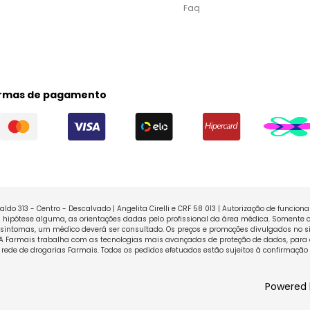
Faq
rmas de pagamento
ldo 313 - Centro - Descalvado | Angelita Cirelli e CRF 58 013 | Autorização de funcio
ipótese alguma, as orientações dadas pelo profissional da área médica. Somente o
sintomas, um médico deverá ser consultado. Os preços e promoções divulgados no sit
 A Farmais trabalha com as tecnologias mais avançadas de proteção de dados, para 
rede de drogarias Farmais. Todos os pedidos efetuados estão sujeitos à confirmação
Powered 