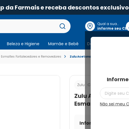
pp da Farmais e receba descontos exclusivo
Qual a sua
localização?
informe seu CE
Beleza e Higiene
Mamãe e Bebê
Dermocosmeticos
Esmaltes Fortalecedores e Removedores
Zulu Acetona Líquido Removedor de
Informe
Cod.:
7896090700301
Zulu
Zulu Acetona Líq
Esmalte Fashion 
Não sei meu 
Informe seu CEP par