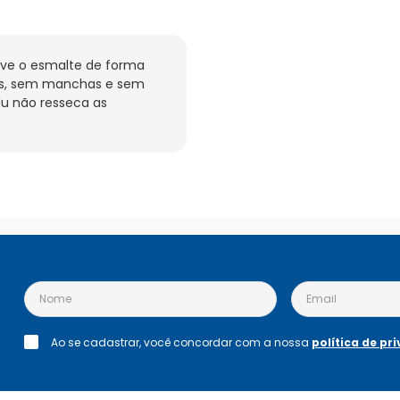
ve o esmalte de forma 
as, sem manchas e sem 
u não resseca as 
Ao se cadastrar, você concordar com a nossa
política de pr