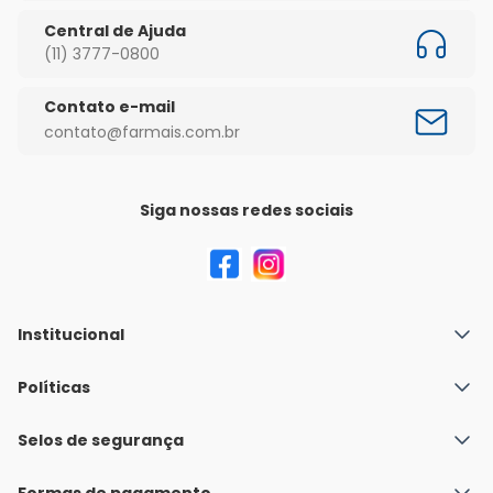
Central de Ajuda
(11) 3777-0800
Contato e-mail
contato@farmais.com.br
Siga nossas redes sociais
Institucional
Quem Somos
Políticas
Fale conosco
Política de Envio
Selos de segurança
Nossas lojas
Política de Privacidade e Segurança
Seja um franqueado