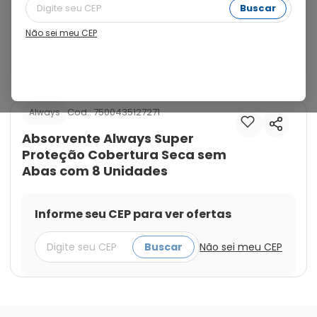
Barreiras antivazamentos, formato anatômico: 
Buscar
adapta-se ao seu corpo.Sinta-se protegida com 
Always Super Proteção Seca sem abas com barreiras 
Não sei meu CEP
antivazamentos e um formato anatômico que se 
adapta ao seu corpo.
Cod.:
7500435127271
Always
Absorvente Always Super
Proteção Cobertura Seca sem
Abas com 8 Unidades
Informe seu CEP para ver ofertas
Buscar
Não sei meu CEP