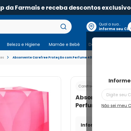
pp da Farmais e receba descontos exclusivo
Qual a sua
localização?
informe seu CE
Beleza e Higiene
Mamãe e Bebê
Dermocosmeticos
tes
Absorvente Carefree Proteção com Perfume 40 Unidades
Informe
Cod.:
78910100096
Carefree
Absorvente Caref
Perfume 40 Unida
Não sei meu 
Informe seu CEP par