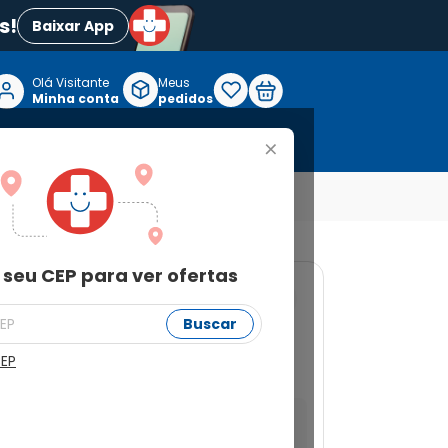
s!
Baixar App
Olá Visitante

Meus
P
Minha conta
pedidos
+
Reabilitação e Longevidade
 seu CEP para ver ofertas
18
Buscar
ree Proteção com
des
CEP
a ver ofertas