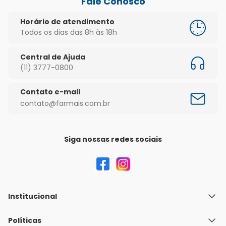
Fale Conosco
Horário de atendimento
Todos os dias das 8h às 18h
Central de Ajuda
(11) 3777-0800
Contato e-mail
contato@farmais.com.br
Siga nossas redes sociais
Institucional
Quem Somos
Políticas