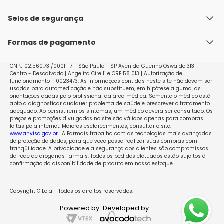
Fale conosco
Política de Envio
Selos de segurança
Nossas lojas
Política de Privacidade e Segurança
Seja um franqueado
Formas de pagamento
Políticas de Trocas e Devoluções
Perguntas Frequentes - Faq
CNPJ 02.560.731/0001-17 - São Paulo - SP Avenida Guerino Oswaldo 313 -
Centro - Descalvado | Angelita Cirelli e CRF 58 013 | Autorização de
funcionamento - 0023473. As informações contidas neste site não devem ser
usadas para automedicação e não substituem, em hipótese alguma, as
orientações dadas pelo profissional da área médica. Somente o médico está
apto a diagnosticar qualquer problema de saúde e prescrever o tratamento
adequado. Ao persistirem os sintomas, um médico deverá ser consultado. Os
preços e promoções divulgados no site são válidos apenas para compras
feitas pela internet. Maiores esclarecimentos, consultar o site:
www.anvisa.gov.br
. A Farmais trabalha com as tecnologias mais avançadas
de proteção de dados, para que você possa realizar suas compras com
tranqüilidade. A privacidade e a segurança dos clientes são compromissos
da rede de drogarias Farmais. Todos os pedidos efetuados estão sujeitos à
confirmação da disponibilidade de produto em nosso estoque.
Copyright © Loja - Todos os direitos reservados.
Powered by
Developed by