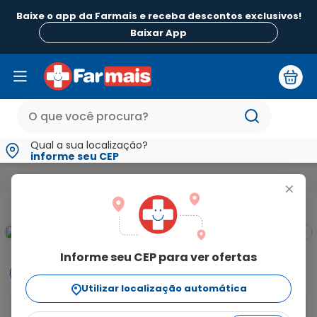
Baixe o app da Farmais e receba descontos exclusivos!
Baixar App
Qual a sua localização?
informe seu CEP
Beleza e Higiene
Para a Mulher
Absorventes
Absorvente
+
Informe seu CEP para ver ofertas
Informações
Utilizar localização automática
O que é o absorvente Intimus 2 em 1?
