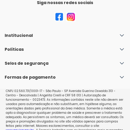
Siga nossas redes sociais
Institucional
Quem Somos
Políticas
Fale conosco
Política de Envio
Selos de segurança
Nossas lojas
Política de Privacidade e Segurança
Seja um franqueado
Formas de pagamento
Políticas de Trocas e Devoluções
Perguntas Frequentes - Faq
CNPJ 02.560.731/0001-17 - São Paulo - SP Avenida Guerino Oswaldo 313 -
Centro - Descalvado | Angelita Cirelli e CRF 58 013 | Autorização de
funcionamento - 0023473. As informações contidas neste site não devem ser
usadas para automedicação e não substituem, em hipótese alguma, as
orientações dadas pelo profissional da área médica. Somente o médico está
apto a diagnosticar qualquer problema de saúde e prescrever o tratamento
adequado. Ao persistirem os sintomas, um médico deverá ser consultado. Os
preços e promoções divulgados no site são válidos apenas para compras
feitas pela internet. Maiores esclarecimentos, consultar o site: