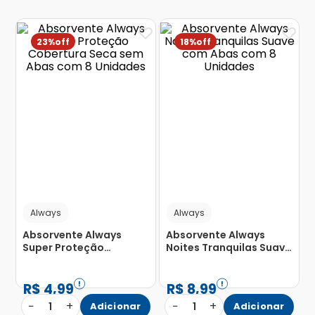
23%
18%
Always
Always
Absorvente Always
Absorvente Always
Super Proteção
Noites Tranquilas Suave
Cobertura Seca sem
com Abas com 8
Abas com 8 Unidades
Unidades
R$
4
,
99
R$
8
,
99
−
+
−
+
1
Adicionar
1
Adicionar