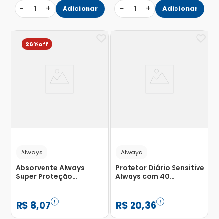
−
+
−
+
1
Adicionar
1
Adicionar
26%
Always
Always
Absorvente Always
Protetor Diário Sensitive
Super Proteção
Always com 40
Cobertura Seca com
Unidades
Abas com 16 Unidades
R$
8
,
07
R$
20
,
36