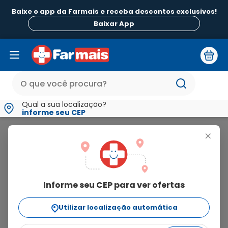
Baixe o app da Farmais e receba descontos exclusivos!
B
Baixar App
Qual a sua localização?
informe seu CEP
Always
+
always
Informe seu CEP para ver ofertas
39
produtos
Utilizar localização automática
Ordenar Por
relevância