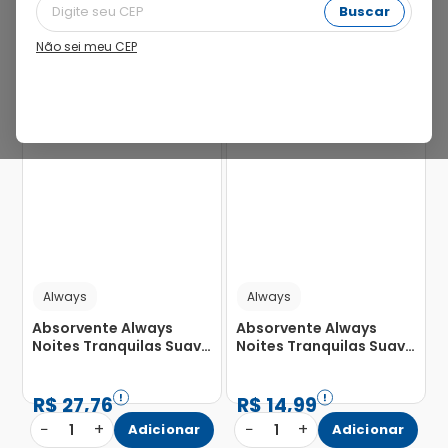
Buscar
Não sei meu CEP
19%
25%
Always
Always
Absorvente Always
Absorvente Always
Noites Tranquilas Suave
Noites Tranquilas Suave
com Abas com 32
com Abas com 16
Unidades
Unidades
R$
27
,
76
R$
14
,
99
−
+
−
+
1
Adicionar
1
Adicionar