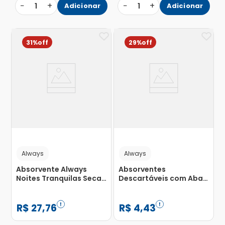
−
+
−
+
1
Adicionar
1
Adicionar
31%
29%
Always
Always
Absorvente Always
Absorventes
Noites Tranquilas Seca
Descartáveis com Abas
com Abas com 32
Always Basic Super
Unidades
Proteção Pague 8 e Leve
10 Unidades
R$
27
,
76
R$
4
,
43