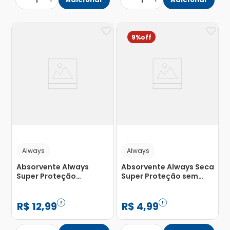
1
1
9%
Always
Always
Absorvente Always
Absorvente Always Seca
Super Proteção
Super Proteção sem
Cobertura Suave com
Abas com 8 Unidades
Abas com 32 Unidades
R$
12
,
99
R$
4
,
99