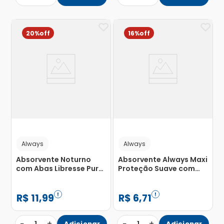
20%
16%
Always
Always
Absorvente Noturno
Absorvente Always Maxi
com Abas Libresse Pure
Proteção Suave com
Sensitive Ultrafino com
Abas com 8 Unidades
10 Unidades
R$
11
,
99
R$
6
,
71
−
+
−
+
Adicionar
Adicionar