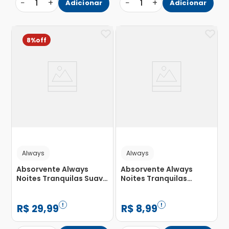
−
+
−
+
1
Adicionar
1
Adicionar
8%
Always
Always
Absorvente Always
Absorvente Always
Noites Tranquilas Suave
Noites Tranquilas
Extra Grande com Abas
Cobertura Suave com
com 26 Unidades
Abas com 8 Unidades
R$
29
,
99
R$
8
,
99