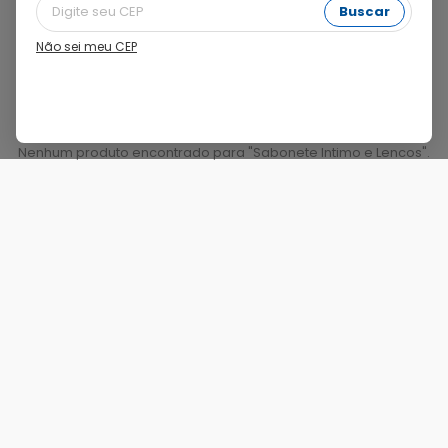
Buscar
Filtros
Não sei meu CEP
Nenhum produto encontrado para "
Sabonete Intimo e Lencos
".