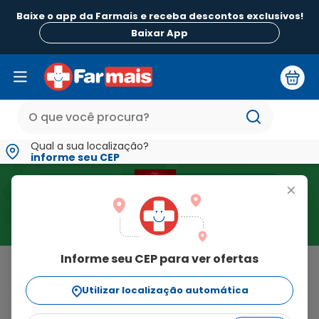
Baixe o app da Farmais e receba descontos exclusivos!
Baixar App
Qual a sua localização?
informe seu CEP
+
Informe seu CEP para ver ofertas
Home
>
Sabonete Intimo e Lencos
Resultado para "Sabonete Intimo
Utilizar localização automática
e Lencos"