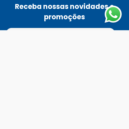
Receba nossas novidades e
promoções
Ao se cadastrar, você concordar com a nossa
política de
privacidade
Enviar
Fale Conosco
Horário de atendimento
Todos os dias das 8h às 18h