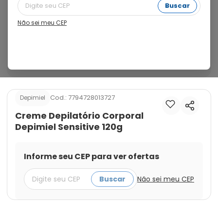
desenvolvido para pessoas de pele sensível. Para 
Buscar
quem quer praticidade mas precisa de um cuidado a 
mais. Pensando nisso a Depimiel traz para você mais 
Não sei meu CEP
cuidado e suavidade na hora da sua depilação. Para 
uma depilação duradoura, sem agredir a sua pele, 
eliminando o pelo desde a raiz. Praticidade com muita 
suavidade. Com óleo de Argan.
Cod.:
7794728013727
Depimiel
Creme Depilatório Corporal
Depimiel Sensitive 120g
Informe seu CEP para ver ofertas
Buscar
Não sei meu CEP