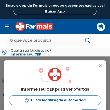
Baixe o app da Farmais e receba descontos exclusivos!
Baixar App
Qual a sua localização?
informe seu CEP
Beleza e Higiene
Para a Mulher
Depilatórios
Creme Depi
+
Informe seu CEP para ver ofertas
Informações
Utilizar localização automática
Creme depilatório Depimiel corporal especialmente 