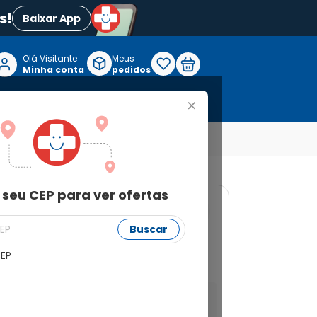
s!
Baixar App
Olá Visitante

Meus
P
Minha conta
pedidos
+
Reabilitação e Longevidade
 seu CEP para ver ofertas
Buscar
ntimo K-Y Original
CEP
a ver ofertas