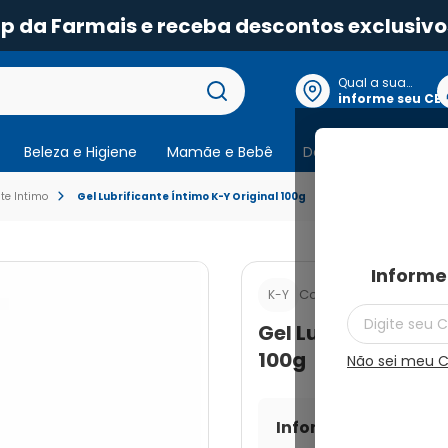
pp da Farmais e receba descontos exclusivo
Qual a sua
localização?
informe seu CE
Beleza e Higiene
Mamãe e Bebê
Dermocosmeticos
nte Intimo
Gel Lubrificante Íntimo K-Y Original 100g
Informe
Cod.:
7891010005047
K-Y
Gel Lubrificante Í
100g
Não sei meu 
Informe seu CEP par