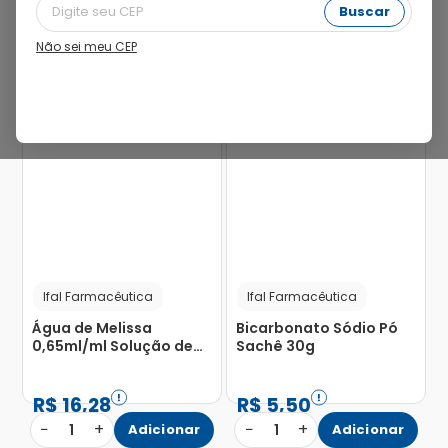
Buscar
Não sei meu CEP
14%
Ifal Farmacêutica
Ifal Farmacêutica
Água de Melissa
Bicarbonato Sódio Pó
0,65ml/ml Solução de
Sachê 30g
Uso Oral Frasco 48ml
R$
16
,
28
R$
5
,
50
−
+
−
+
1
Adicionar
1
Adicionar