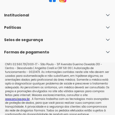
Institucional
Quem Somos
Políticas
Fale conosco
Política de Envio
Selos de segurança
Nossas lojas
Política de Privacidade e Segurança
Seja um franqueado
Formas de pagamento
Políticas de Trocas e Devoluções
Perguntas Frequentes - Faq
CNPJ 02.560.731/0001-17 - São Paulo - SP Avenida Guerino Oswaldo 313 -
Centro - Descalvado | Angelita Cirelli e CRF 58 013 | Autorização de
funcionamento - 0023473. As informações contidas neste site não devem ser
usadas para automedicação e não substituem, em hipótese alguma, as
orientações dadas pelo profissional da área médica. Somente o médico está
apto a diagnosticar qualquer problema de saúde e prescrever o tratamento
adequado. Ao persistirem os sintomas, um médico deverá ser consultado. Os
preços e promoções divulgados no site são válidos apenas para compras
feitas pela internet. Maiores esclarecimentos, consultar o site:
www.anvisa.gov.br
. A Farmais trabalha com as tecnologias mais avançadas
de proteção de dados, para que você possa realizar suas compras com
tranqüilidade. A privacidade e a segurança dos clientes são compromissos
da rede de drogarias Farmais. Todos os pedidos efetuados estão sujeitos à
confirmação da disponibilidade de produto em nosso estoque.