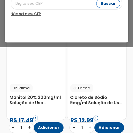
Buscar
Não sei meu CEP
JP Farma
JP Farma
Manitol 20% 200mg/ml
Cloreto de Sódio
Solução de Uso
9mg/ml Solução de Uso
Intravenoso Frasco de
Intravenoso Bolsa de
Sistema Fechado 250ml
Sistema Fechado 500ml
R$
17
,
49
R$
12
,
99
−
+
−
+
1
Adicionar
1
Adicionar