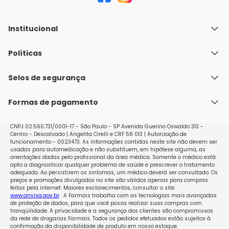
Institucional
Quem Somos
Políticas
Fale conosco
Política de Envio
Selos de segurança
Nossas lojas
Política de Privacidade e Segurança
Seja um franqueado
Formas de pagamento
Políticas de Trocas e Devoluções
Perguntas Frequentes - Faq
CNPJ 02.560.731/0001-17 - São Paulo - SP Avenida Guerino Oswaldo 313 -
Centro - Descalvado | Angelita Cirelli e CRF 58 013 | Autorização de
funcionamento - 0023473. As informações contidas neste site não devem ser
usadas para automedicação e não substituem, em hipótese alguma, as
orientações dadas pelo profissional da área médica. Somente o médico está
apto a diagnosticar qualquer problema de saúde e prescrever o tratamento
adequado. Ao persistirem os sintomas, um médico deverá ser consultado. Os
preços e promoções divulgados no site são válidos apenas para compras
feitas pela internet. Maiores esclarecimentos, consultar o site:
www.anvisa.gov.br
. A Farmais trabalha com as tecnologias mais avançadas
de proteção de dados, para que você possa realizar suas compras com
tranqüilidade. A privacidade e a segurança dos clientes são compromissos
da rede de drogarias Farmais. Todos os pedidos efetuados estão sujeitos à
confirmação da disponibilidade de produto em nosso estoque.