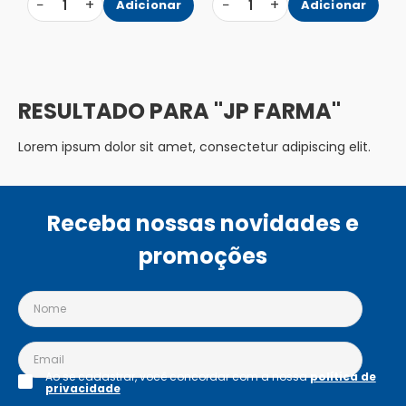
−
+
−
+
1
Adicionar
1
Adicionar
JP FARMA
Lorem ipsum dolor sit amet, consectetur adipiscing elit.
Receba nossas novidades e
promoções
Ao se cadastrar, você concordar com a nossa
política de
privacidade