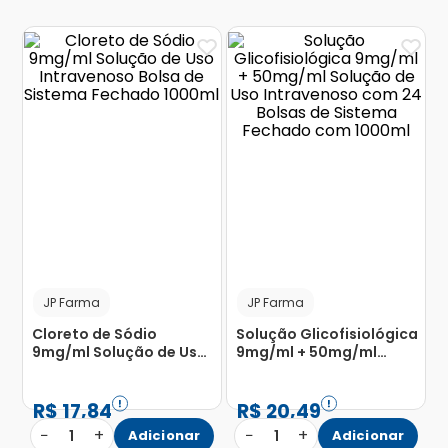
JP Farma
JP Farma
Cloreto de Sódio
Solução Glicofisiológica
9mg/ml Solução de Uso
9mg/ml + 50mg/ml
Intravenoso Bolsa de
Solução de Uso
Sistema Fechado
Intravenoso com 24
1000ml
Bolsas de Sistema
R$
17
,
84
R$
20
,
49
Fechado com 1000ml
−
+
−
+
1
Adicionar
1
Adicionar