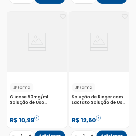
JP Farma
JP Farma
Glicose 50mg/ml
Solução de Ringer com
Solução de Uso
Lactato Solução de Uso
Intravenoso com 20
Intravenoso com 20
Bolsas de Sistema
Bolsas de Sistema
Fechado 500ml
Fechado com 500ml
R$
10
,
99
R$
12
,
60
−
+
−
+
Adicionar
Adicionar