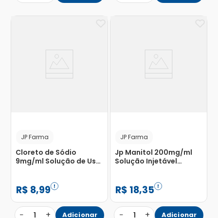
JP Farma
JP Farma
Cloreto de Sódio
Jp Manitol 200mg/ml
9mg/ml Solução de Uso
Solução Injetável
Intravenoso Bolsa de
Endovenosa Sistema
Sistema Fechado 100ml
Fechado com 35 Bolsas
com 250ml
R$
8
,
99
R$
18
,
35
−
+
−
+
1
Adicionar
1
Adicionar