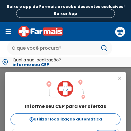
Baixe o app da Farmais e receba descontos exclusivos!
B
Baixar App
Qual a sua localização?
informe seu CEP
JP Farma
+
jp
farma
Informe seu CEP para ver ofertas
10
produtos
Utilizar localização automática
Ordenar Por
relevância