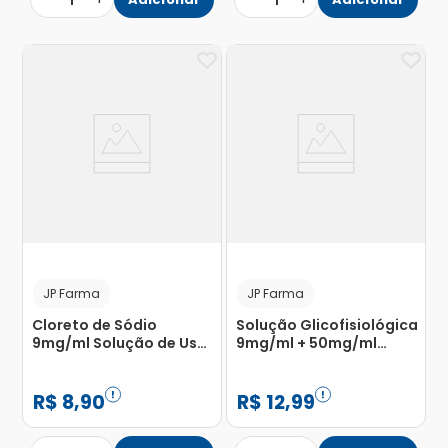
1
1
JP Farma
JP Farma
Cloreto de Sódio
Solução Glicofisiológica
9mg/ml Solução de Uso
9mg/ml + 50mg/ml
Intravenoso Bolsa de
Solução de Uso
Sistema Fechado 250ml
Intravenoso com 20
Bolsas de Sistema
R$
8
,
90
R$
12
,
99
Fechado com 500ml