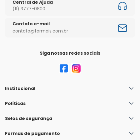
Central de Ajuda
(11) 3777-0800
Contato e-mail
contato@farmais.com.br
Siga nossas redes sociais
Institucional
Quem Somos
Políticas
Fale conosco
Política de Envio
Selos de segurança
Nossas lojas
Política de Privacidade e Segurança
Seja um franqueado
Formas de pagamento
Políticas de Trocas e Devoluções