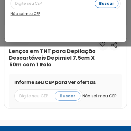
desenvolveu os lenços descartáveis. os lenços 
Buscar
possuem fibras naturais, são macios, higiênicos e 
muito resistentes. Desenvolvida especialmente para 
Não sei meu CEP
depilação sistema roll-on
Cod.:
7794728002349
Depimiel
Lenços em TNT para Depilação
Descartáveis Depimiel 7,5cm X
50m com 1 Rolo
Informe seu CEP para ver ofertas
Buscar
Não sei meu CEP