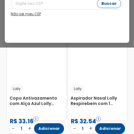
Buscar
Não sei meu CEP
5%
11%
Lolly
Lolly
Copo Antivazamento
Aspirador Nasal Lolly
com Alça Azul Lolly
Respirebem com 1
250ml
Unidade
R$
33
,
16
R$
32
,
54
−
+
−
+
1
Adicionar
1
Adicionar