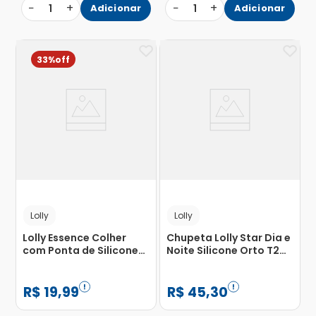
−
+
−
+
1
Adicionar
1
Adicionar
33%
Lolly
Lolly
Lolly Essence Colher
Chupeta Lolly Star Dia e
com Ponta de Silicone
Noite Silicone Orto T2
Special Cor Azul com 1
Unidade Rosa com 1
Unidade
Unidade
R$
19
,
99
R$
45
,
30