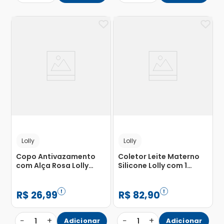
Lolly
Lolly
Copo Antivazamento
Coletor Leite Materno
com Alça Rosa Lolly
Silicone Lolly com 1
250ml
Unidade
R$
26
,
99
R$
82
,
90
−
+
−
+
1
Adicionar
1
Adicionar