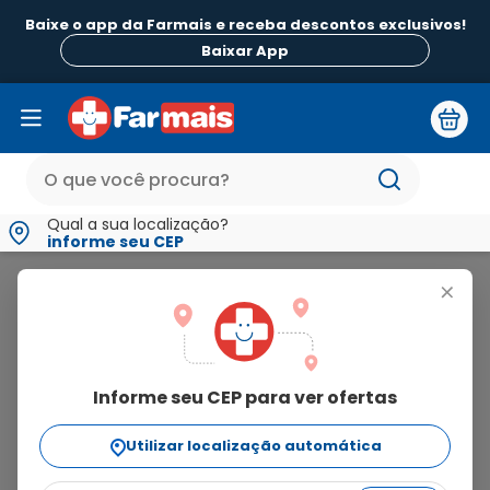
Baixe o app da Farmais e receba descontos exclusivos!
B
Baixar App
Qual a sua localização?
informe seu CEP
Lolly
+
lolly
Informe seu CEP para ver ofertas
207
produtos
Utilizar localização automática
Ordenar Por
relevância