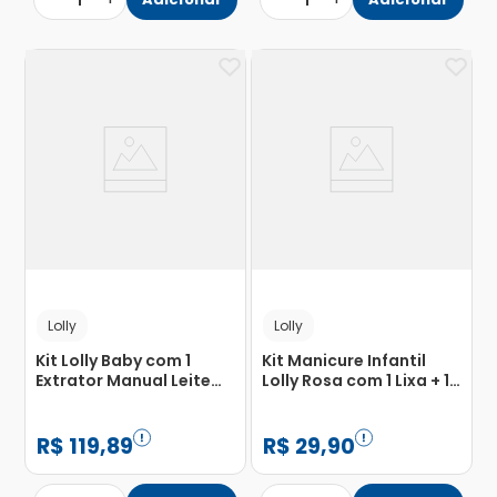
1
1
Lolly
Lolly
Kit Lolly Baby com 1
Kit Manicure Infantil
Extrator Manual Leite
Lolly Rosa com 1 Lixa + 1
Materno 150ml + 1 Pote
Tesoura + 1 Cortador de
Armazenamento 150ml
de Unhas
R$
119
,
89
R$
29
,
90