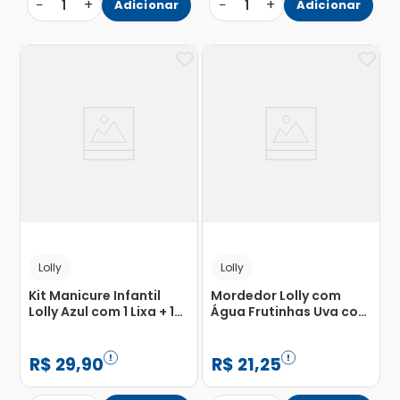
−
+
−
+
1
Adicionar
1
Adicionar
Lolly
Lolly
Kit Manicure Infantil
Mordedor Lolly com
Lolly Azul com 1 Lixa + 1
Água Frutinhas Uva com
Tesoura + 1 Cortador de
1 Unidade
de Unhas
R$
29
,
90
R$
21
,
25