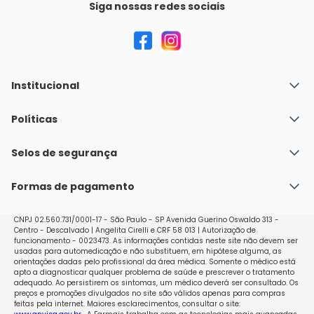
Siga nossas redes sociais
Institucional
Quem Somos
Políticas
Fale conosco
Política de Envio
Selos de segurança
Nossas lojas
Política de Privacidade e Segurança
Seja um franqueado
Formas de pagamento
Políticas de Trocas e Devoluções
Perguntas Frequentes - Faq
CNPJ 02.560.731/0001-17 - São Paulo - SP Avenida Guerino Oswaldo 313 -
Centro - Descalvado | Angelita Cirelli e CRF 58 013 | Autorização de
funcionamento - 0023473. As informações contidas neste site não devem ser
usadas para automedicação e não substituem, em hipótese alguma, as
orientações dadas pelo profissional da área médica. Somente o médico está
apto a diagnosticar qualquer problema de saúde e prescrever o tratamento
adequado. Ao persistirem os sintomas, um médico deverá ser consultado. Os
preços e promoções divulgados no site são válidos apenas para compras
feitas pela internet. Maiores esclarecimentos, consultar o site: