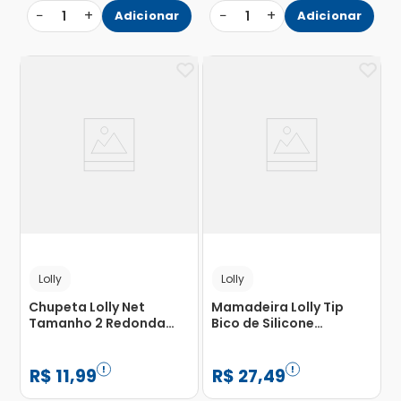
−
+
−
+
1
Adicionar
1
Adicionar
Lolly
Lolly
Chupeta Lolly Net
Mamadeira Lolly Tip
Tamanho 2 Redonda
Bico de Silicone
Silicone Rosa com 1
Redondo Rosa Sortido
Unidade
150ml
R$
11
,
99
R$
27
,
49