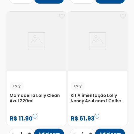
Lolly
Lolly
Mamadeira Lolly Clean
Kit Alimentação Lolly
Azul 220ml
Nenny Azul com 1 Colher
+ 1 Garfo + 1 Prato com
Ventosa + 1 Copo com
Alça
R$
11
,
90
R$
61
,
93
−
+
−
+
Adicionar
Adicionar