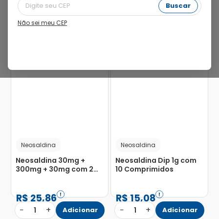
Buscar
Não sei meu CEP
28%
56%
Neosaldina
Neosaldina
Neosaldina 30mg +
Neosaldina Dip 1g com
300mg + 30mg com 2
10 Comprimidos
Blísteres com 10
Drágeas
R$
25
,
86
R$
15
,
08
−
+
−
+
1
Adicionar
1
Adicionar