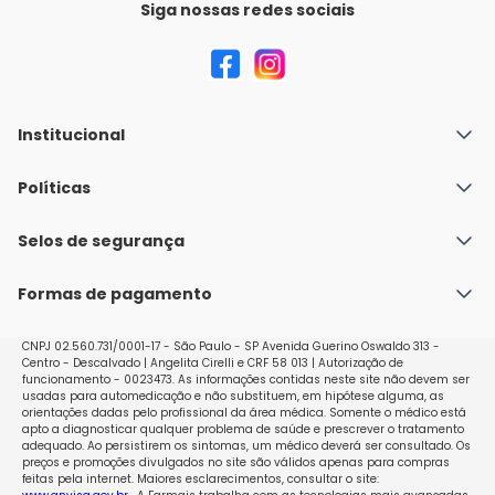
Siga nossas redes sociais
Institucional
Quem Somos
Políticas
Fale conosco
Política de Envio
Selos de segurança
Nossas lojas
Política de Privacidade e Segurança
Seja um franqueado
Formas de pagamento
Políticas de Trocas e Devoluções
Perguntas Frequentes - Faq
CNPJ 02.560.731/0001-17 - São Paulo - SP Avenida Guerino Oswaldo 313 -
Centro - Descalvado | Angelita Cirelli e CRF 58 013 | Autorização de
funcionamento - 0023473. As informações contidas neste site não devem ser
usadas para automedicação e não substituem, em hipótese alguma, as
orientações dadas pelo profissional da área médica. Somente o médico está
apto a diagnosticar qualquer problema de saúde e prescrever o tratamento
adequado. Ao persistirem os sintomas, um médico deverá ser consultado. Os
preços e promoções divulgados no site são válidos apenas para compras
feitas pela internet. Maiores esclarecimentos, consultar o site: