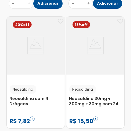
−
+
−
+
1
Adicionar
1
Adicionar
20%
18%
Neosaldina
Neosaldina
Neosaldina com 4
Neosaldina 30mg +
Drágeas
300mg + 30mg com 24
Blísteres com 10
Drágeas
R$
7
,
82
R$
15
,
50