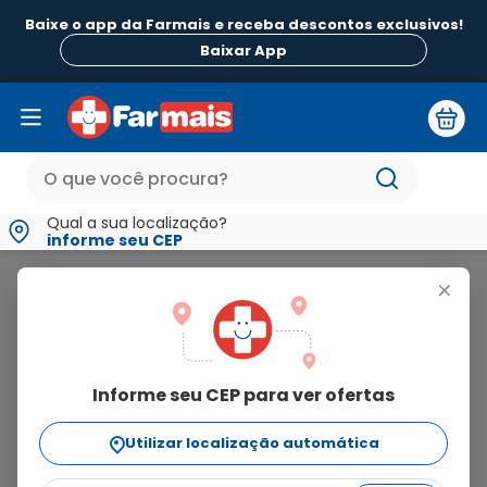
Baixe o app da Farmais e receba descontos exclusivos!
Baixar App
Qual a sua localização?
informe seu CEP
Neosaldina
+
neosaldina
Informe seu CEP para ver ofertas
24
produtos
Utilizar localização automática
Ordenar Por
relevância