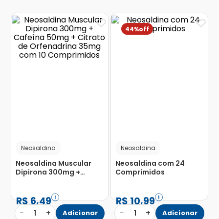
44%
Neosaldina
Neosaldina
Neosaldina Muscular
Neosaldina com 24
Dipirona 300mg +
Comprimidos
Cafeína 50mg + Citrato
de Orfenadrina 35mg
com 10 Comprimidos
R$
6
,
49
R$
10
,
99
−
+
−
+
1
Adicionar
1
Adicionar