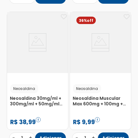
36%
Neosaldina
Neosaldina
Neosaldina 30mg/ml +
Neosaldina Muscular
300mg/ml + 50mg/ml
Max 600mg + 100mg +
Solução de Uso Oral
70mg com 8
Frasco Gotejador 15ml
Comprimidos
R$
38
,
99
R$
9
,
99
−
+
−
+
Adicionar
Adicionar