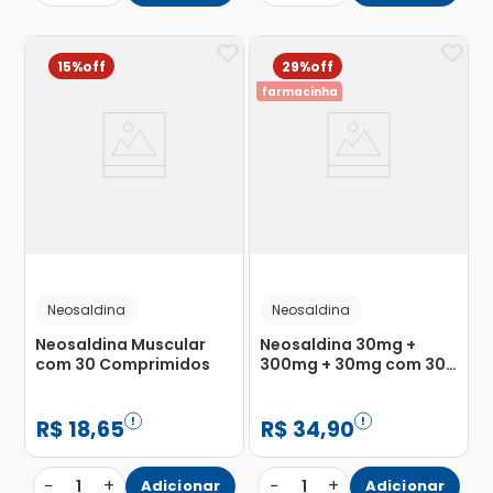
15%
29%
farmacinha
Neosaldina
Neosaldina
Neosaldina Muscular
Neosaldina 30mg +
com 30 Comprimidos
300mg + 30mg com 30
Drágeas
R$
18
,
65
R$
34
,
90
−
+
−
+
1
Adicionar
1
Adicionar