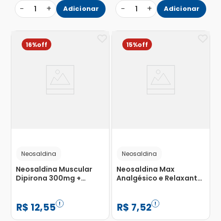
−
+
−
+
1
Adicionar
1
Adicionar
16%
15%
Neosaldina
Neosaldina
Neosaldina Muscular
Neosaldina Max
Dipirona 300mg +
Analgésico e Relaxante
Cafeína 50mg + Citrato
Muscular com 4
de Orfenadrina 35mg
Comprimidos
com 20 Comprimidos
R$
12
,
55
R$
7
,
52