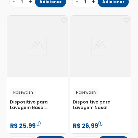
−
+
−
+
1
Adicionar
1
Adicionar
Nosewash
Nosewash
Dispositivo para
Dispositivo para
Lavagem Nasal
Lavagem Nasal
Nosewash Patrulha
Nosewash Pato Seringa
Canina Skye 20ml
Capacidade 10ml
R$
25
,
99
R$
26
,
99