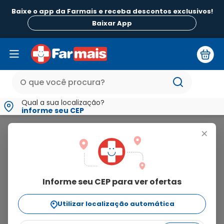
Baixe o app da Farmais e receba descontos exclusivos!
B
Baixar App
Qual a sua localização?
informe seu CEP
Nosewash
+
nosewash
Informe seu CEP para ver ofertas
17
produtos
Utilizar localização automática
Ordenar Por
relevância