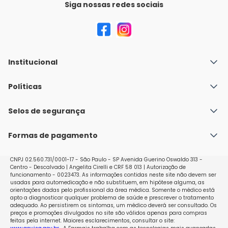
Siga nossas redes sociais
Institucional
Quem Somos
Políticas
Fale conosco
Política de Envio
Selos de segurança
Nossas lojas
Política de Privacidade e Segurança
Seja um franqueado
Formas de pagamento
Políticas de Trocas e Devoluções
Perguntas Frequentes - Faq
CNPJ 02.560.731/0001-17 - São Paulo - SP Avenida Guerino Oswaldo 313 -
Centro - Descalvado | Angelita Cirelli e CRF 58 013 | Autorização de
funcionamento - 0023473. As informações contidas neste site não devem ser
usadas para automedicação e não substituem, em hipótese alguma, as
orientações dadas pelo profissional da área médica. Somente o médico está
apto a diagnosticar qualquer problema de saúde e prescrever o tratamento
adequado. Ao persistirem os sintomas, um médico deverá ser consultado. Os
preços e promoções divulgados no site são válidos apenas para compras
feitas pela internet. Maiores esclarecimentos, consultar o site: