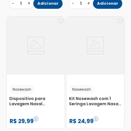
−
+
−
+
1
Adicionar
1
Adicionar
Nosewash
Nosewash
Dispositivo para
Kit Nosewash com 1
Lavagem Nasal
Seringa Lavagem Nasal
Nosewash Patrulha
+ 1 Copo Medidor Mulher
Canina Chase 20ml
Maravilha
R$
29
,
99
R$
24
,
99