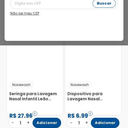
Buscar
Não sei meu CEP
21%
Nosewash
Nosewash
Seringa para Lavagem
Dispositivo para
Nasal Infantil Leão
Lavagem Nasal
Capacidade 10ml com 1
Nosewash Cachorro
Unidade
Seringa Capacidade
10ml
R$
27
,
96
R$
6
,
99
−
+
−
+
1
Adicionar
1
Adicionar