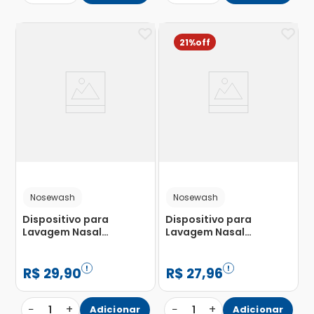
21%
Nosewash
Nosewash
Dispositivo para
Dispositivo para
Lavagem Nasal
Lavagem Nasal
Nosewash Patrulha
Nosewash Galinha
Canina Marshall
Pintadinha 10ml
Capacidade 20ml
R$
29
,
90
R$
27
,
96
−
+
−
+
1
Adicionar
1
Adicionar