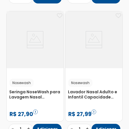
Nosewash
Nosewash
Seringa NoseWash para
Lavador Nasal Adulto e
Lavagem Nasal
Infantil Capacidade
Unicórnio Agaplastic
240ml com 1 Unidade
Capacidade 10ml com 1
Unidade
R$
27
,
90
R$
27
,
99
−
+
−
+
Adicionar
Adicionar