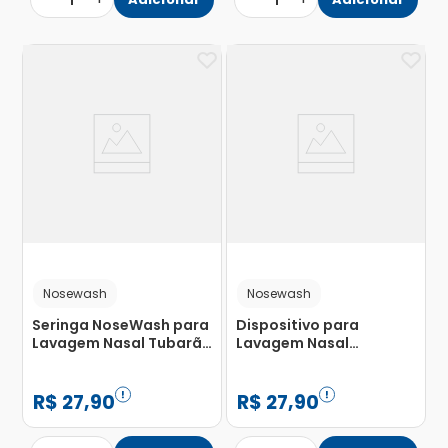
1
1
Nosewash
Nosewash
Seringa NoseWash para
Dispositivo para
Lavagem Nasal Tubarão
Lavagem Nasal
Agaplastic Capacidade
Nosewash Gato Seringa
10ml com 1 Unidade
Capacidade 10ml
R$
27
,
90
R$
27
,
90