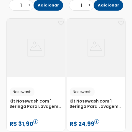
−
+
−
+
1
Adicionar
1
Adicionar
Nosewash
Nosewash
Kit Nosewash com 1
Kit Nosewash com 1
Seringa Para Lavagem
Seringa Para Lavagem
Nasal 10ml + 1 Copo
Nasal 10ml + 1 Copo
Medidor Batman
Medidor Superman
Nosewash
R$
31
,
90
R$
24
,
99