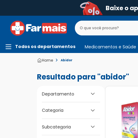
Baixe o a
Todos os departamentos
Medicamentos e Saúde
Abidor
abidor
Departamento
Medicamentos e
Categoria
Saúde
Dor e Febre e
Subcategoria
Inflamação