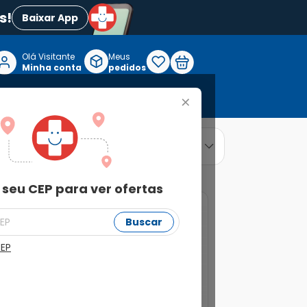
s!
Baixar App
Olá Visitante

Meus
P
Minha conta
pedidos
+
Reabilitação e Longevidade
relevância
ordenar por
 seu CEP para ver ofertas
Buscar
CEP