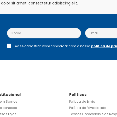
olor sit amet, consectetur adipiscing elit.
Ao se cadastrar, você concordar com a nossa
política de pr
stitucional
Políticas
em Somos
Política de Envio
le conosco
Política de Privacidade
ssas Lojas
Termos Comerciais e de Res