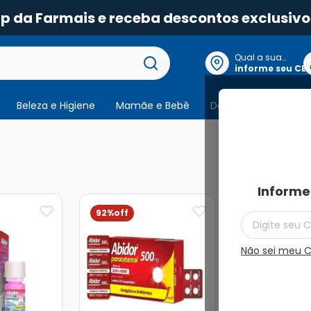
pp da Farmais e receba descontos exclusivo
Qual a sua
localização?
informe seu CE
Beleza e Higiene
Mamãe e Bebê
Dermocosmeticos
5
produtos
Informe
92%
47%
Não sei meu 