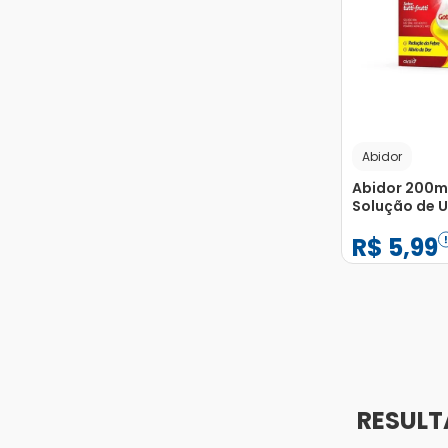
Abidor
Abidor 200m
Solução de U
Gotas 15ml
R$
5
,
99
−
+
1