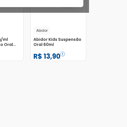
Abidor
g/ml
Abidor Kids Suspensão
o Oral
Oral 60ml
ador 15ml
R$
13
,
90
−
+
1
Adicionar
Adicionar