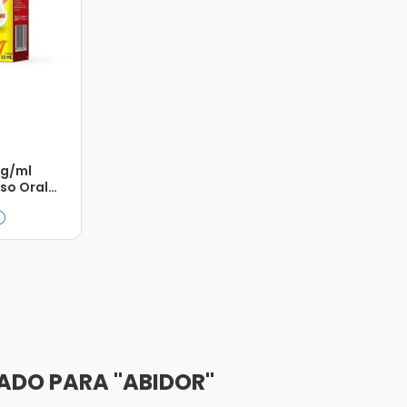
g/ml
so Oral
Adicionar
ABIDOR