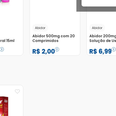
Abidor
Abidor
Abidor 500mg com 20
Abidor 200m
al 15ml
Comprimidos
Solução de Us
Frasco Gotej
R$
2
,
00
R$
6
,
99
−
+
−
+
1
1
Adicionar
Adicionar