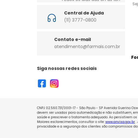
Se
Central de Ajuda
(11) 3777-0800
Contato e-mail
atendimento@farmais.com.br
Fo
Siga nossas redes sociais
CNPJ 02.560.731/0001-17 - São Paulo - SP Avenida Guerino Oswa
devem ser usadas para automedicação e não substituem, em h
saúde e prescrever o tratamento adequado. Ao persistirem os 
Maiores esclarecimentos, consultar o site:
www.anvisa.gov.br
.
privacidade e a segurança dos clientes são compromissos da 