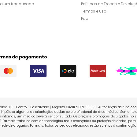
ja um franqueado
Políticas de Trocas e Devoluç
Termos e Uso
Faq
rmas de pagamento
ldo 313 - Centro - Descalvado | Angelita Cirelli e CRF 58 013 | Autorização de funcio
ipótese alguma, as orientações dadas pelo profissional da área médica. Somente o
sintomas, um médico deverá ser consultado. Os preços e promoções divulgados no sit
 A Farmais trabalha com as tecnologias mais avançadas de proteção de dados, para 
rede de drogarias Farmais. Todos os pedidos efetuados estão sujeitos à confirmação