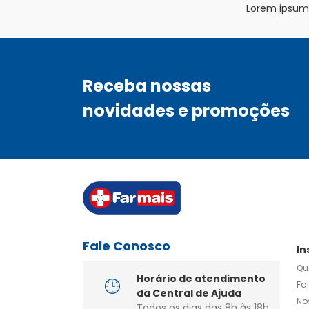
Lorem ipsum d
Receba nossas
novidades e promoções
Fale Conosco
In
Qu
Horário de atendimento
Fa
da Central de Ajuda
No
Todos os dias das 8h às 18h