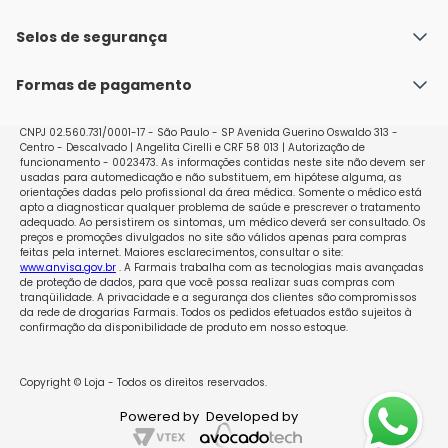
Fale conosco
Política de Envio
Selos de segurança
Nossas lojas
Política de Privacidade e Segurança
Seja um franqueado
Formas de pagamento
Políticas de Trocas e Devoluções
Perguntas Frequentes - Faq
CNPJ 02.560.731/0001-17 - São Paulo - SP Avenida Guerino Oswaldo 313 -
Centro - Descalvado | Angelita Cirelli e CRF 58 013 | Autorização de
funcionamento - 0023473. As informações contidas neste site não devem ser
usadas para automedicação e não substituem, em hipótese alguma, as
orientações dadas pelo profissional da área médica. Somente o médico está
apto a diagnosticar qualquer problema de saúde e prescrever o tratamento
adequado. Ao persistirem os sintomas, um médico deverá ser consultado. Os
preços e promoções divulgados no site são válidos apenas para compras
feitas pela internet. Maiores esclarecimentos, consultar o site:
www.anvisa.gov.br
. A Farmais trabalha com as tecnologias mais avançadas
de proteção de dados, para que você possa realizar suas compras com
tranqüilidade. A privacidade e a segurança dos clientes são compromissos
da rede de drogarias Farmais. Todos os pedidos efetuados estão sujeitos à
confirmação da disponibilidade de produto em nosso estoque.
Copyright © Loja - Todos os direitos reservados.
Powered by
Developed by