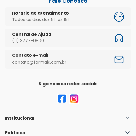
Fale Conosco
Horário de atendimento
Todos os dias das 8h às 18h
Central de Ajuda
(11) 3777-0800
Contato e-mail
contato@farmais.com.br
Siga nossas redes sociais
Institucional
Quem Somos
Políticas