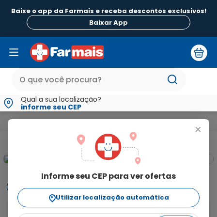
Baixe o app da Farmais e receba descontos exclusivos!
Baixar App
Qual a sua localização?
informe seu CEP
Beleza e Higiene
Para a Mulher
Sabonete Intimo e Lenços
+
Informe seu CEP para ver ofertas
Informações
Utilizar localização automática
O Desodorante Aerosol Rexona Antibacterial Invisible 