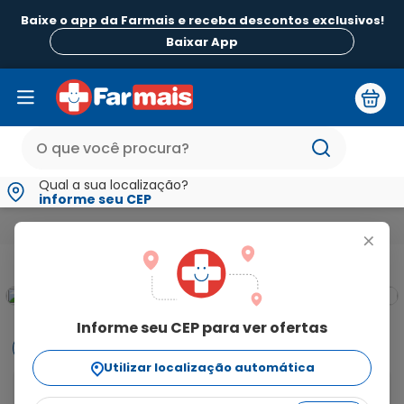
Baixe o app da Farmais e receba descontos exclusivos!
Baixar App
Qual a sua localização?
informe seu CEP
Beleza e Higiene
Para a Mulher
Sabonete Intimo e Lenços
+
Informe seu CEP para ver ofertas
Informações
Utilizar localização automática
Candifeme é um sabonete íntimo calmante em gel 