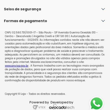
Fale conosco
Política de Envio
Selos de segurança
Nossas lojas
Política de Privacidade e Segurança
Seja um franqueado
Formas de pagamento
Políticas de Trocas e Devoluções
Perguntas Frequentes - Faq
CNPJ 02.560.731/0001-17 - São Paulo - SP Avenida Guerino Oswaldo 313 -
Centro - Descalvado | Angelita Cirelli e CRF 58 013 | Autorização de
funcionamento - 0023473. As informações contidas neste site não devem ser
usadas para automedicação e não substituem, em hipótese alguma, as
orientações dadas pelo profissional da área médica. Somente o médico está
apto a diagnosticar qualquer problema de saúde e prescrever o tratamento
adequado. Ao persistirem os sintomas, um médico deverá ser consultado. Os
preços e promoções divulgados no site são válidos apenas para compras
feitas pela internet. Maiores esclarecimentos, consultar o site:
www.anvisa.gov.br
. A Farmais trabalha com as tecnologias mais avançadas
de proteção de dados, para que você possa realizar suas compras com
tranqüilidade. A privacidade e a segurança dos clientes são compromissos
da rede de drogarias Farmais. Todos os pedidos efetuados estão sujeitos à
confirmação da disponibilidade de produto em nosso estoque.
Copyright © Loja - Todos os direitos reservados.
Powered by
Developed by