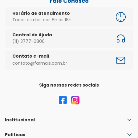
Fale Conosco
Horário de atendimento
Todos os dias das 8h às 18h
Central de Ajuda
(11) 3777-0800
Contato e-mail
contato@farmais.com.br
Siga nossas redes sociais
Institucional
Quem Somos
Políticas