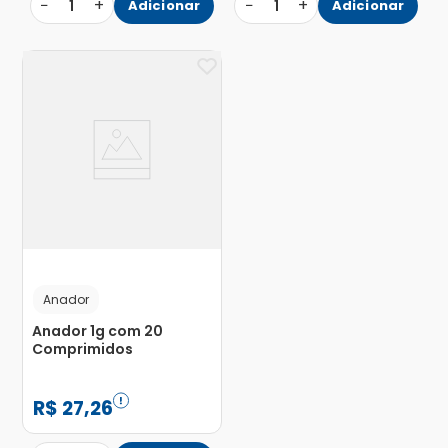
−
+
−
+
1
Adicionar
1
Adicionar
Anador
Anador 1g com 20
Comprimidos
R$
27
,
26