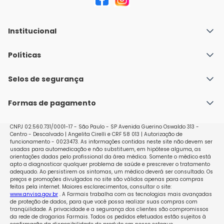
Institucional
Quem Somos
Políticas
Fale conosco
Política de Envio
Selos de segurança
Nossas lojas
Política de Privacidade e Segurança
Seja um franqueado
Formas de pagamento
Políticas de Trocas e Devoluções
Perguntas Frequentes - Faq
CNPJ 02.560.731/0001-17 - São Paulo - SP Avenida Guerino Oswaldo 313 -
Centro - Descalvado | Angelita Cirelli e CRF 58 013 | Autorização de
funcionamento - 0023473. As informações contidas neste site não devem ser
usadas para automedicação e não substituem, em hipótese alguma, as
orientações dadas pelo profissional da área médica. Somente o médico está
apto a diagnosticar qualquer problema de saúde e prescrever o tratamento
adequado. Ao persistirem os sintomas, um médico deverá ser consultado. Os
preços e promoções divulgados no site são válidos apenas para compras
feitas pela internet. Maiores esclarecimentos, consultar o site:
www.anvisa.gov.br
. A Farmais trabalha com as tecnologias mais avançadas
de proteção de dados, para que você possa realizar suas compras com
tranqüilidade. A privacidade e a segurança dos clientes são compromissos
da rede de drogarias Farmais. Todos os pedidos efetuados estão sujeitos à