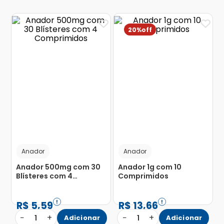
20%
Anador
Anador
Anador 500mg com 30
Anador 1g com 10
Blísteres com 4
Comprimidos
Comprimidos
R$
5
,
59
R$
13
,
66
−
+
−
+
1
Adicionar
1
Adicionar