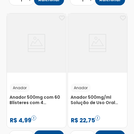
1
1
Anador
Anador
Anador 500mg com 60
Anador 500mg/ml
Blísteres com 4
Solução de Uso Oral
Comprimidos
Frasco Gotejador 20ml
R$
4
,
99
R$
22
,
75