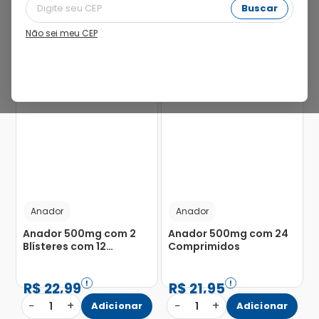
Buscar
Não sei meu CEP
23%
27%
Anador
Anador
Anador 500mg com 2
Anador 500mg com 24
Blísteres com 12
Comprimidos
Comprimidos
R$
22
,
99
R$
21
,
95
−
+
−
+
1
Adicionar
1
Adicionar