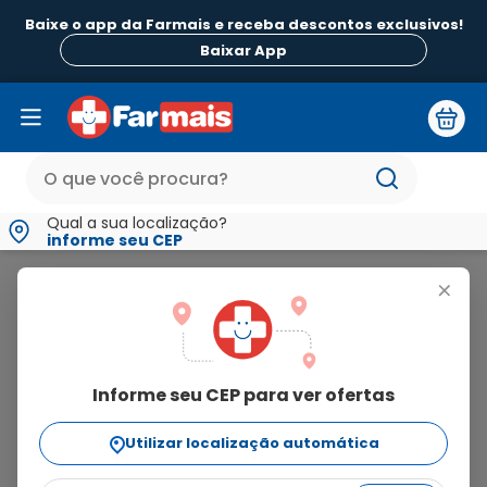
Baixe o app da Farmais e receba descontos exclusivos!
Baixar App
Qual a sua localização?
informe seu CEP
Anador
+
anador
Informe seu CEP para ver ofertas
11
produtos
Utilizar localização automática
Ordenar Por
relevância