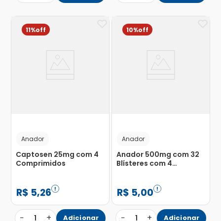
11%
10%
Anador
Anador
Captosen 25mg com 4
Anador 500mg com 32
Comprimidos
Blísteres com 4
Comprimidos
R$
5
,
26
R$
5
,
00
−
+
−
+
1
Adicionar
1
Adicionar