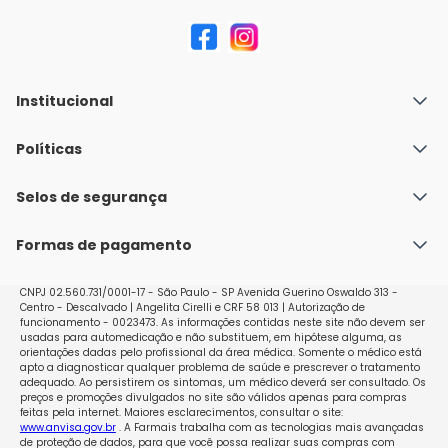
Institucional
Quem Somos
Políticas
Fale conosco
Política de Envio
Selos de segurança
Nossas lojas
Política de Privacidade e Segurança
Seja um franqueado
Formas de pagamento
Políticas de Trocas e Devoluções
Perguntas Frequentes - Faq
CNPJ 02.560.731/0001-17 - São Paulo - SP Avenida Guerino Oswaldo 313 -
Centro - Descalvado | Angelita Cirelli e CRF 58 013 | Autorização de
funcionamento - 0023473. As informações contidas neste site não devem ser
usadas para automedicação e não substituem, em hipótese alguma, as
orientações dadas pelo profissional da área médica. Somente o médico está
apto a diagnosticar qualquer problema de saúde e prescrever o tratamento
adequado. Ao persistirem os sintomas, um médico deverá ser consultado. Os
preços e promoções divulgados no site são válidos apenas para compras
feitas pela internet. Maiores esclarecimentos, consultar o site:
www.anvisa.gov.br
. A Farmais trabalha com as tecnologias mais avançadas
de proteção de dados, para que você possa realizar suas compras com