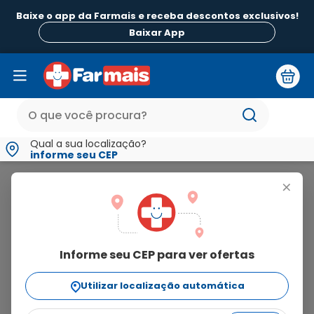
Baixe o app da Farmais e receba descontos exclusivos!
B
Baixar App
Qual a sua localização?
informe seu CEP
Dori Alimentos
+
dori
alimentos
Informe seu CEP para ver ofertas
16
produtos
Utilizar localização automática
Ordenar Por
relevância