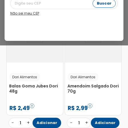
Buscar
Não sei meu CEP
Dori Alimentos
Dori Alimentos
Balas Goma Jubes Dori
Amendoim Salgado Dori
48g
70g
R$
2
,
49
R$
2
,
99
−
+
−
+
1
Adicionar
1
Adicionar